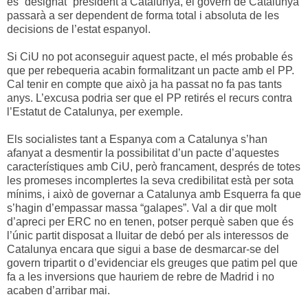
és “designat” president a Catalunya, el govern de Catalunya
passarà a ser dependent de forma total i absoluta de les
decisions de l’estat espanyol.
Si CiU no pot aconseguir aquest pacte, el més probable és
que per rebequeria acabin formalitzant un pacte amb el PP.
Cal tenir en compte que això ja ha passat no fa pas tants
anys. L’excusa podria ser que el PP retirés el recurs contra
l’Estatut de Catalunya, per exemple.
Els socialistes tant a Espanya com a Catalunya s’han
afanyat a desmentir la possibilitat d’un pacte d’aquestes
característiques amb CiU, però francament, després de totes
les promeses incomplertes la seva credibilitat està per sota
mínims, i això de governar a Catalunya amb Esquerra fa que
s’hagin d’empassar massa “galapes”. Val a dir que molt
d’apreci per ERC no en tenen, potser perquè saben que és
l’únic partit disposat a lluitar de debó per als interessos de
Catalunya encara que sigui a base de desmarcar-se del
govern tripartit o d’evidenciar els greuges que patim pel que
fa a les inversions que hauriem de rebre de Madrid i no
acaben d’arribar mai.