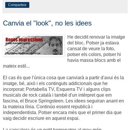
Comparteix
Canvia el "look", no les idees
He decidit renovar la imatge
del bloc. Potser ja estava
cansat de veure la foto,
potser els colors, potser hi
havia massa blocs amb el
mateix estil...
El cas és que l'única cosa que canviarà a partir d'avui és la
imatge, bé, això i els continguts addicionals que he
incorporat: Portabella TV, Esquerra TV i alguns clips
musicals de rock català i també d'un intèrpret que em
fascina, el Bruce Springsteen. Les idees seguiran anant en
la mateixa línia. Continúo essent republicà i
independentista. Potser encara més que el primer dia que
vaig decidir escriure en aquest espai.
La capçalera és un petit homenatge al meu món