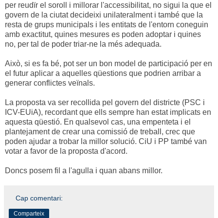
per reudïr el soroll i millorar l'accessibilitat, no sigui la que el
govern de la ciutat decideixi unilateralment i també que la
resta de grups municipals i les entitats de l'entorn coneguin
amb exactitut, quines mesures es poden adoptar i quines
no, per tal de poder triar-ne la més adequada.
Això, si es fa bé, pot ser un bon model de participació per en
el futur aplicar a aquelles qüestions que podrien arribar a
generar conflictes veïnals.
La proposta va ser recollida pel govern del districte (PSC i
ICV-EUiA), recordant que ells sempre han estat implicats en
aquesta qüestió. En qualsevol cas, una empenteta i el
plantejament de crear una comissió de treball, crec que
poden ajudar a trobar la millor solució. CiU i PP també van
votar a favor de la proposta d'acord.
Doncs posem fil a l'agulla i quan abans millor.
Cap comentari:
Comparteix