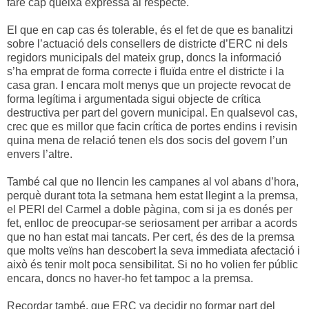
faré cap queixa expressa al respecte.
El que en cap cas és tolerable, és el fet de que es banalitzi
sobre l’actuació dels consellers de districte d’ERC ni dels
regidors municipals del mateix grup, doncs la informació
s’ha emprat de forma correcte i fluïda entre el districte i la
casa gran. I encara molt menys que un projecte revocat de
forma legítima i argumentada sigui objecte de crítica
destructiva per part del govern municipal. En qualsevol cas,
crec que es millor que facin crítica de portes endins i revisin
quina mena de relació tenen els dos socis del govern l’un
envers l’altre.
També cal que no llencin les campanes al vol abans d’hora,
perquè durant tota la setmana hem estat llegint a la premsa,
el PERI del Carmel a doble pàgina, com si ja es donés per
fet, enlloc de preocupar-se seriosament per arribar a acords
que no han estat mai tancats. Per cert, és des de la premsa
que molts veïns han descobert la seva immediata afectació i
això és tenir molt poca sensibilitat. Si no ho volien fer públic
encara, doncs no haver-ho fet tampoc a la premsa.
Recordar també, que ERC va decidir no formar part del