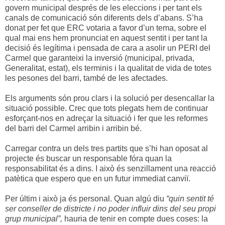
govern municipal després de les eleccions i per tant els
canals de comunicació són diferents dels d’abans. S’ha
donat per fet que ERC votaria a favor d’un tema, sobre el
qual mai ens hem pronunciat en aquest sentit i per tant la
decisió és legítima i pensada de cara a asolir un PERI del
Carmel que garanteixi la inversió (municipal, privada,
Generalitat, estat), els terminis i la qualitat de vida de totes
les pesones del barri, també de les afectades.
Els arguments són prou clars i la solució per desencallar la
situació possible. Crec que tots plegats hem de continuar
esforçant-nos en adreçar la situació i fer que les reformes
del barri del Carmel arribin i arribin bé.
Carregar contra un dels tres partits que s’hi han oposat al
projecte és buscar un responsable fóra quan la
responsabilitat és a dins. I això és senzillament una reacció
patètica que espero que en un futur immediat canviï.
Per últim i això ja és personal. Quan algú diu
“quin sentit té
ser conseller de districte i no poder influir dins del seu propi
grup municipal”,
hauria de tenir en compte dues coses: la