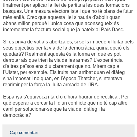
finalment per aplicar la llei de partits a les dues formacions
basques. Una mesura electoralista i que no té plans de futur
més enllà. Crec que aquesta llei s'hauria d'abolir quan
abans millor, perquè l'única cosa que aconsegueix és
incrementar la fractura social que ja pateix al País Basc.
Si es priva de vot als abertzales, si se'ls impedeix lluitar pels
seus objectius per la via de la democràcia, quina opció els
quedarà? Realment aquesta és la forma en què es pot
derrotar als que trien la via de les armes? L'experiència
d'altres països ens diu clarament que no. Mirem cap a
l'Ulster, per exemple. Els fruits han arribat quan el diàleg
s'ha imposat i no quan, en l'època Thatcher, s'intentava
reprimir per la força la lluita armada de l'IRA.
Espanya s'equivoca i tard o d'hora haurar de rectificar. Per
què esperar a cercar la fi d'un conflicte que no té cap altre
camí per solucionar-se que la via del diàleg i la
democràcia?
Cap comentari: