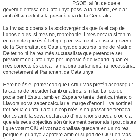
PSOE, al fet de que el
govern d’entesa de Catalunya passi a la història, es clar,
amb éll accedint a la presidència de la Generalitat.
La invitació oberta a la sociovergència que fa el cap de
l’oposició és, si més no, reprobable. I més encara si tenim
en compte que és éll el qui precissament, acusa al govern
de la Generalitat de Catalunya de sucursalisme de Madrid.
De fet no hi ha res més sucursalista que pretendre ser
president de Catalunya per imposició de Madrid, quan el
més correcte és cercar la majoria parlamentària necessària,
concretament al Parlament de Catalunya.
Però no és el primer cop que l’Artur Mas pretén aconseguir
la cadira de president amb una treta similar. La foto del
pacte per l’Estatut amb en Zapatero tenia idèntica intenció.
Llavors no va saber calcular el marge d’error i li va sortir el
tret per la culata, i ara un cop més, s’ha passat de frenada;
doncs amb la seva declaració d’intencions queda prou clar
que els seus objectius són únicament personals i partidistes
i que votant CiU el vot nacionalista quedarà en un no res,
perquè si guanya Zapatero amb el suport de CiU i en Mas