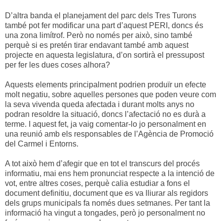
D’altra banda el planejament del parc dels Tres Turons
també pot fer modificar una part d’aquest PERI, doncs és
una zona limítrof. Però no només per això, sino també
perquè si es pretén tirar endavant també amb aquest
projecte en aquesta legislatura, d’on sortirà el pressupost
per fer les dues coses alhora?
Aquests elements principalment podrien produïr un efecte
molt negatiu, sobre aquelles persones que poden veure com
la seva vivenda queda afectada i durant molts anys no
podran resoldre la situació, doncs l’afectació no es durà a
terme. I aquest fet, ja vaig comentar-lo jo personalment en
una reunió amb els responsables de l’Agència de Promoció
del Carmel i Entorns.
A tot això hem d’afegir que en tot el transcurs del procés
informatiu, mai ens hem pronunciat respecte a la intenció de
vot, entre altres coses, perquè calia estudiar a fons el
document definitiu, document que es va lliurar als regidors
dels grups municipals fa només dues setmanes. Per tant la
informació ha vingut a tongades, però jo personalment no