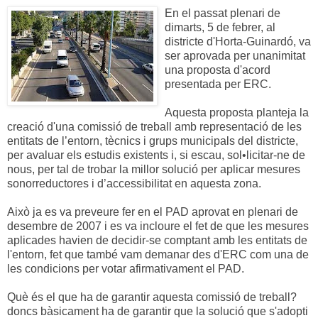
En el passat plenari de
dimarts, 5 de febrer, al
districte d'Horta-Guinardó, va
ser aprovada per unanimitat
una proposta d'acord
presentada per ERC.
Aquesta proposta planteja la
creació d'una comissió de treball amb representació de les
entitats de l’entorn, tècnics i grups municipals del districte,
per avaluar els estudis existents i, si escau, sol•licitar-ne de
nous, per tal de trobar la millor solució per aplicar mesures
sonorreductores i d’accessibilitat en aquesta zona.
Això ja es va preveure fer en el PAD aprovat en plenari de
desembre de 2007 i es va incloure el fet de que les mesures
aplicades havien de decidir-se comptant amb les entitats de
l'entorn, fet que també vam demanar des d'ERC com una de
les condicions per votar afirmativament el PAD.
Què és el que ha de garantir aquesta comissió de treball?
doncs bàsicament ha de garantir que la solució que s'adopti