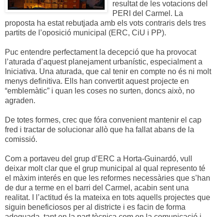
resultat de les votacions del
PERI del Carmel. La
proposta ha estat rebutjada amb els vots contraris dels tres
partits de l’oposició municipal (ERC, CiU i PP).
Puc entendre perfectament la decepció que ha provocat
l’aturada d’aquest planejament urbanístic, especialment a
Iniciativa. Una aturada, que cal tenir en compte no és ni molt
menys definitiva. Ells han convertit aquest projecte en
“emblemàtic” i quan les coses no surten, doncs això, no
agraden.
De totes formes, crec que fóra convenient mantenir el cap
fred i tractar de solucionar allò que ha fallat abans de la
comissió.
Com a portaveu del grup d’ERC a Horta-Guinardó, vull
deixar molt clar que el grup municipal al qual represento té
el màxim interés en que les reformes necessàries que s’han
de dur a terme en el barri del Carmel, acabin sent una
realitat. I l’actitud és la mateixa en tots aquells projectes que
siguin beneficiosos per al districte i es facin de forma
adequada, tant en la part tècnica com en la comunicació i