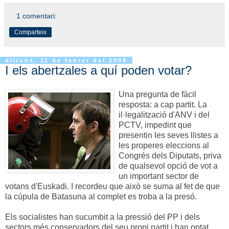
1 comentari:
Comparteix
dilluns, 11 de febrer del 2008
I els abertzales a quí poden votar?
Una pregunta de fàcil
resposta: a cap partit. La
il·legalització d'ANV i del
PCTV, impedint que
presentin les seves llistes a
les properes eleccions al
Congrés dels Diputats, priva
de qualsevol opció de vot a
un important sector de
votans d'Euskadi. I recordeu que això se suma al fet de que
la cúpula de Batasuna al complet es troba a la presó.
Els socialistes han sucumbit a la pressió del PP i dels
sectors més conservadors del seu propi partit i han optat