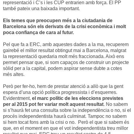
representació i C’s i les CUP entrarien amb força. El PP
també pateix una baixada important.
Els temes que preocupen més a la ciutadania de
Barcelona són els derivats de la crisi econòmica i molt
poca confiança de cara al futur.
Pel que fa a ERC, amb aquestes dades a la ma, recuperem
gairebé el millor resultat obtingut mai a Barcelona, malgrat
la representació quedaria molt més fraccionada. Això ens
permet pensar que, si som capaços de construir un projecte
sòlid per a la capital, podem aspirar sense dubte a cotes
més altes.
Però per fer-ho, hem de prestar atenció a allò que la gent
espera d’una opció política progressista i d’esquerres.
Evidentment,
el marc polític de les eleccions previstes
per al 2015 pot fer variar molt aquest resultat
. No sabem
si s’haurà fet una consulta sobre la independència o no, si el
procés independentista haurà culminat. Tampoc no sabem
si hem tocat fons amb la crisi o no. Però el que si sabem és
que, en el moment en que el vot independentista treu millor