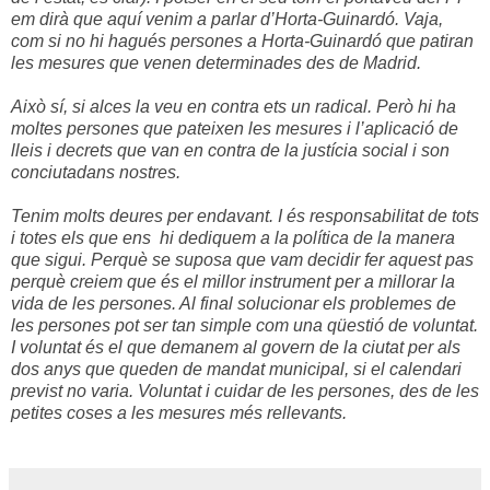
em dirà que aquí venim a parlar d’Horta-Guinardó. Vaja,
com si no hi hagués persones a Horta-Guinardó que patiran
les mesures que venen determinades des de Madrid.
Això sí, si alces la veu en contra ets un radical. Però hi ha
moltes persones que pateixen les mesures i l’aplicació de
lleis i decrets que van en contra de la justícia social i son
conciutadans nostres.
Tenim molts deures per endavant. I és responsabilitat de tots
i totes els que ens hi dediquem a la política de la manera
que sigui. Perquè se suposa que vam decidir fer aquest pas
perquè creiem que és el millor instrument per a millorar la
vida de les persones. Al final solucionar els problemes de
les persones pot ser tan simple com una qüestió de voluntat.
I voluntat és el que demanem al govern de la ciutat per als
dos anys que queden de mandat municipal, si el calendari
previst no varia. Voluntat i cuidar de les persones, des de les
petites coses a les mesures més rellevants.