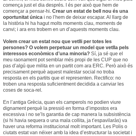
comença just el dia després. I és per això que hem de
començar a pensar-hi.
Crear un estat de bell nou és una
oportunitat única
i no l’hem de deixar escapar. Al llarg de
la història hi ha hagut molts moments clau, moments de
canvi; i ara ens trobem en un d’aquests moments clau.
Volem crear un estat nou que vetlli per totes les
persones? O volem perpetuar un model que vetlla pels
interessos econòmics d’una minoria?
Sí, ja sé que el
meu raonament pot semblar més propi de les CUP que no
pas d’algú que milita en un partit com ara ERC. Però això és
precisament perquè aquest malestar social no troba
resposta en els partits que el representen. Rectifico: no
troben una resposta suficientment decidida a canviar les
coses de soca-rel.
En l’antiga Grècia, quan els camperols no podien viure
dignament perquè la pressió en forma d’impostos era
excessiva i no se’ls garantia de cap manera la subsistència
(si hi havia sequera o una mala collita, ja t’espavilaràs) va
haver una reforma institucional molt important. Les Polis o
ciutats estat van néixer amb la idea d’estructurar la societat i