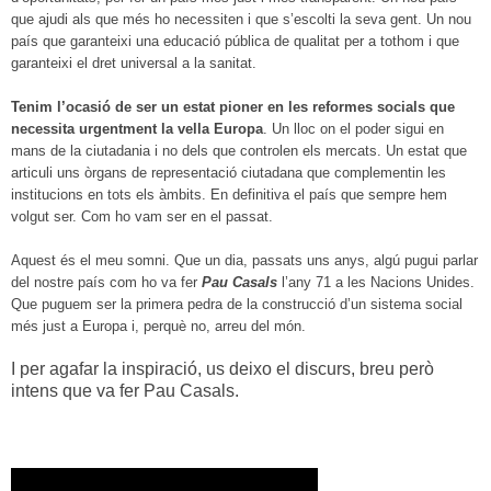
que ajudi als que més ho necessiten i que s’escolti la seva gent. Un nou
país que garanteixi una educació pública de qualitat per a tothom i que
garanteixi el dret universal a la sanitat.
Tenim l’ocasió de ser un estat pioner en les reformes socials que
necessita urgentment la vella Europa
. Un lloc on el poder sigui en
mans de la ciutadania i no dels que controlen els mercats. Un estat que
articuli uns òrgans de representació ciutadana que complementin les
institucions en tots els àmbits. En definitiva el país que sempre hem
volgut ser. Com ho vam ser en el passat.
Aquest és el meu somni. Que un dia, passats uns anys, algú pugui parlar
del nostre país com ho va fer
Pau Casals
l’any 71 a les Nacions Unides.
Que puguem ser la primera pedra de la construcció d’un sistema social
més just a Europa i, perquè no, arreu del món.
I per agafar la inspiració, us deixo el discurs, breu però
intens que va fer Pau Casals.