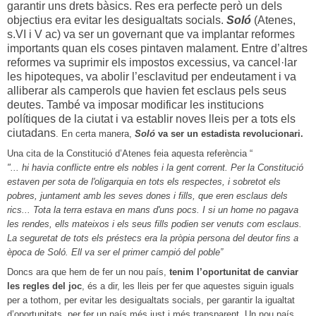
garantir uns drets bàsics. Res era perfecte però un dels
objectius era evitar les desigualtats socials.
Soló
(Atenes,
s.VI i V ac) va ser un governant que va implantar reformes
importants quan els coses pintaven malament. Entre d’altres
reformes va suprimir els impostos excessius, va cancel·lar
les hipoteques, va abolir l’esclavitud per endeutament i va
alliberar als camperols que havien fet esclaus pels seus
deutes. També va imposar modificar les institucions
polítiques de la ciutat i va establir noves lleis per a tots els
ciutadans
. En certa manera,
Soló
va ser un estadista revolucionari.
Una cita de la Constitució d’Atenes feia aquesta referència “
"... hi havia conflicte entre els nobles i la gent corrent. Per la Constitució
estaven per sota de l'oligarquia en tots els respectes, i sobretot els
pobres, juntament amb les seves dones i fills, que eren esclaus dels
rics... Tota la terra estava en mans d'uns pocs. I si un home no pagava
les rendes, ells mateixos i els seus fills podien ser venuts com esclaus.
La seguretat de tots els préstecs era la pròpia persona del deutor fins a
època de Soló. Ell va ser el primer campió del poble”
Doncs ara que hem de fer un nou país,
tenim l’oportunitat de canviar
les regles del joc
, és a dir, les lleis per fer que aquestes siguin iguals
per a tothom, per evitar les desigualtats socials, per garantir la igualtat
d’oportunitats, per fer un país més just i més transparent. Un nou país