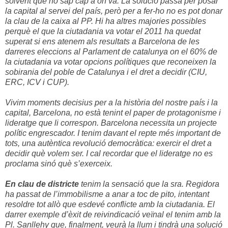
solvent que no sap cap a on va. La solució passa per posar
la capital al servei del país, però per a fer-ho no es pot donar
la clau de la caixa al PP. Hi ha altres majories possibles
perquè el que la ciutadania va votar el 2011 ha quedat
superat si ens atenem als resultats a Barcelona de les
darreres eleccions al Parlament de catalunya on el 60% de
la ciutadania va votar opcions polítiques que reconeixen la
sobirania del poble de Catalunya i el dret a decidir (CIU,
ERC, ICV i CUP).
Vivim moments decisius per a la història del nostre país i la
capital, Barcelona, no està tenint el paper de protagonisme i
lideratge que li correspon. Barcelona necessita un projecte
polític engrescador. I tenim davant el repte més important de
tots, una autèntica revolució democràtica: exercir el dret a
decidir què volem ser. I cal recordar que el lideratge no es
proclama sinó què s’exerceix.
En clau de districte
tenim la sensació que la sra. Regidora
ha passat de l’immobilisme a anar a toc de pito, intentant
resoldre tot allò que esdevé conflicte amb la ciutadania. El
darrer exemple d’èxit de reivindicació veïnal el tenim amb la
Pl. Sanllehy que, finalment, veurà la llum i tindrà una solució