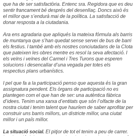
que ha de ser satisfactòria. Entenc sra. Regidora que es deu
sentir francament bé després del desenllaç. Doncs això és
el millor que s’endurà mai de la política. La satisfacció de
donar resposta a la ciutadania.
Ara ens agradaria que apliqués la mateixa fórmula als barris
de muntanya que s’han quedat sense servei de bus de barri
els festius. I també amb els nostres conciutadans de la Clota
que pateixen les obres mentre es resol la seva afectació. I
els veïns i veïnes del Carmel i Tres Turons que esperen
solucions i desencallar d’una vegada per totes els
respectius plans urbanístics.
I pel que fa a la participació penso que aquesta és la gran
assignatura pendent. Els òrgans de participació no es
plantegen com el que han de ser: una autèntica fàbrica
d’idees. Tenim una xarxa d’entitats que són l’olfacte de la
nostra ciutat i tenim talent que hauríem de saber aprofitar per
construir uns barris millors, un districte millor, una ciutat
millor i un país millor.
La situació social.
El pitjor de tot el tenim a peu de carrer.