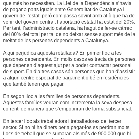
que més ho necessiten. La Llei de la Dependència s’havia
de pagar a parts iguals entre Generalitat de Catalunya i
govern de l’estat, però com passa sovint amb allò que ha de
venir del govern central, l’aportació estatal ha estat del 20%.
Per tant, l’administració catalana, ha hagut de fer-se càrrec
del 80% del total per tal de no deixar sense suport més de la
meitat de les persones dependents a Catalunya.
A qui perjudica aquesta retallada? En primer lloc a les
persones dependents. En molts casos es tracta de persones
que depenen d’aquest ajut per a poder contractar personal
de suport. En d’altres casos són persones que han d’assistir
a algun centre especial de pagament o bé en residències
que també tenen que pagar.
En segon lloc a les famílies de persones dependents.
Aquestes famílies veuran com incrementa la seva despesa
corrent, de manera que s’empobriran de forma substancial.
En tercer lloc als treballadors i treballadores del tercer
sector. Si no hi ha diners per a pagar-los es perdran molts
llocs de treball que se sumaran als més de 900.000 que hi