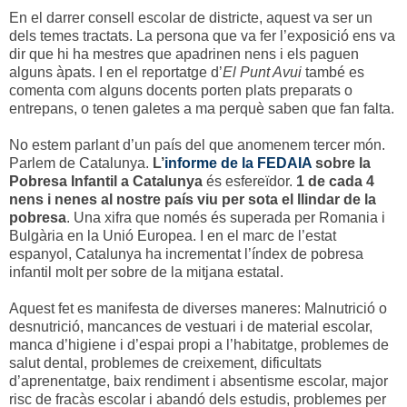
En el darrer consell escolar de districte, aquest va ser un
dels temes tractats. La persona que va fer l’exposició ens va
dir que hi ha mestres que apadrinen nens i els paguen
alguns àpats. I en el reportatge d’
El Punt Avui
també es
comenta com alguns docents porten plats preparats o
entrepans, o tenen galetes a ma perquè saben que fan falta.
No estem parlant d’un país del que anomenem tercer món.
Parlem de Catalunya.
L’
informe de la FEDAIA
sobre la
Pobresa Infantil a Catalunya
és esfereïdor.
1 de cada 4
nens i nenes al nostre país viu per sota el llindar de la
pobresa
. Una xifra que només és superada per Romania i
Bulgària en la Unió Europea. I en el marc de l’estat
espanyol, Catalunya ha incrementat l’índex de pobresa
infantil molt per sobre de la mitjana estatal.
Aquest fet es manifesta de diverses maneres: Malnutrició o
desnutrició, mancances de vestuari i de material escolar,
manca d’higiene i d’espai propi a l’habitatge, problemes de
salut dental, problemes de creixement, dificultats
d’aprenentatge, baix rendiment i absentisme escolar, major
risc de fracàs escolar i abandó dels estudis, problemes per