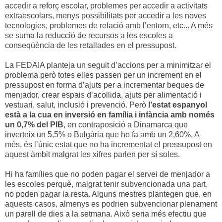
accedir a reforç escolar, problemes per accedir a activitats
extraescolars, menys possibilitats per accedir a les noves
tecnologies, problemes de relació amb l’entorn, etc... A més
se suma la reducció de recursos a les escoles a
conseqüència de les retallades en el pressupost.
La FEDAIA planteja un seguit d’accions per a minimitzar el
problema però totes elles passen per un increment en el
pressupost en forma d’ajuts per a incrementar beques de
menjador, crear espais d’acollida, ajuts per alimentació i
vestuari, salut, inclusió i prevenció. Però
l’estat espanyol
està a la cua en inversió en família i infància amb només
un 0,7% del PIB
, en contraposició a Dinamarca que
inverteix un 5,5% o Bulgària que ho fa amb un 2,60%. A
més, és l’únic estat que no ha incrementat el pressupost en
aquest àmbit malgrat les xifres parlen per sí soles.
Hi ha famílies que no poden pagar el servei de menjador a
les escoles perquè, malgrat tenir subvencionada una part,
no poden pagar la resta. Alguns mestres plantegen que, en
aquests casos, almenys es podrien subvencionar plenament
un parell de dies a la setmana. Això seria més efectiu que