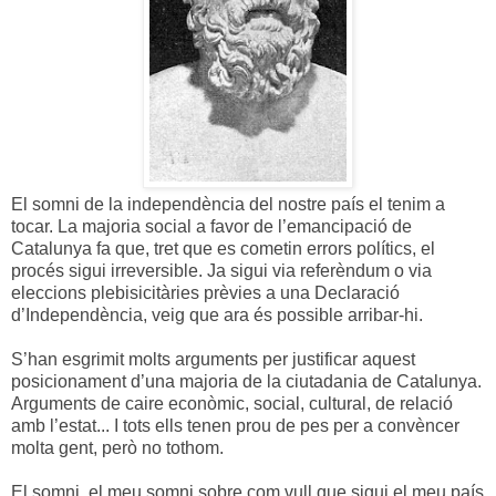
El somni de la independència del nostre país el tenim a
tocar. La majoria social a favor de l’emancipació de
Catalunya fa que, tret que es cometin errors polítics, el
procés sigui irreversible. Ja sigui via referèndum o via
eleccions plebisicitàries prèvies a una Declaració
d’Independència, veig que ara és possible arribar-hi.
S’han esgrimit molts arguments per justificar aquest
posicionament d’una majoria de la ciutadania de Catalunya.
Arguments de caire econòmic, social, cultural, de relació
amb l’estat... I tots ells tenen prou de pes per a convèncer
molta gent, però no tothom.
El somni, el meu somni sobre com vull que sigui el meu país