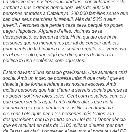
La situació dels nostres conciutadans i conciutadanes està
arribant a uns extrems demolidors. Més de 900.000
persones aturades a Catalunya. 200.000 famílies sense que
cap dels seus membres hi treballi. Més del 50% d’atur
juvenil. Persones que perden casa seva perquè no poden
pagar l’hipoteca. Algunes d’elles, víctimes de la
desesperació, es treuen la vida. Hi ha qui diu que hi ha
persones que no mengen res per tal de complir amb els
pagaments de la hipoteca i se senten orgullosos. Vergonya
és el que sento quan algú que diu que es dedica a la
política fa una sentència com aquestes.
Estem davant d’una situació gravíssima. Una autèntica crisi
social. Amb un índex de pobresa infantil que creix i que es
detecta ja de forma evident a les nostres escoles. Amb
moltes persones que han d’anar a serveis socials perquè ja
no poden sortir-ne totes soles. Gent com nosaltres, com els
que estem sentats aquí. I amb moltes altres que no hi
acudeixen per por a perdre el seus fills. I el drama va
creixent. I els ajuts per a les persones més febles van
desapareixent, com la partida de la Llei de la Dependència
que es retallarà en més de 1.100 milions d’euros (per part
de l’estat, es clar). I potser en el seu torn el portaveu del PP