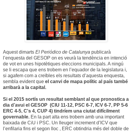
Aquest dimarts
El Periódico de Catalunya
publicarà
l’enquesta del GESOP on es veurà la tendència en intenció
de vot en unes hipotètiques eleccions municipals. A ningú
se li escapa que ens trobem en l’equador de la legislatura i,
si agafem com a creïbles els resultats d’aquesta enquesta,
sembla evident que
el canvi de mapa polític al país també
arribarà a la capital.
Si el 2015 sortís un resultat semblant al que pronostica a
dia d’avui el GESOP (CIU 11-12, PSC 6-7, ICV 6-7, PP 5-6
ERC 4-5, C's 4, CUP 4) tindríem una ciutat difícilment
governable.
En la part alta ens trobem amb una important
baixada de CiU i PSC. Un lleuger increment d’ICV que
l’enfilaria fins el segon lloc , ERC obtindria més del doble de