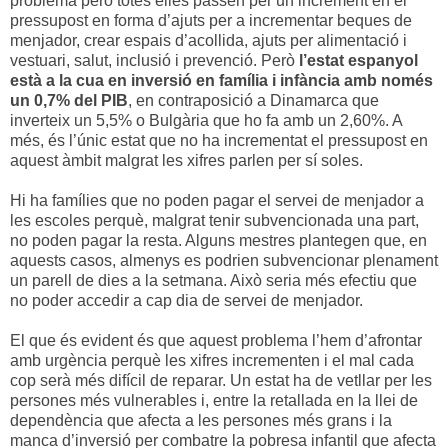
problema però totes elles passen per un increment en el
pressupost en forma d’ajuts per a incrementar beques de
menjador, crear espais d’acollida, ajuts per alimentació i
vestuari, salut, inclusió i prevenció. Però
l’estat espanyol
està a la cua en inversió en família i infància amb només
un 0,7% del PIB
, en contraposició a Dinamarca que
inverteix un 5,5% o Bulgària que ho fa amb un 2,60%. A
més, és l’únic estat que no ha incrementat el pressupost en
aquest àmbit malgrat les xifres parlen per sí soles.
Hi ha famílies que no poden pagar el servei de menjador a
les escoles perquè, malgrat tenir subvencionada una part,
no poden pagar la resta. Alguns mestres plantegen que, en
aquests casos, almenys es podrien subvencionar plenament
un parell de dies a la setmana. Això seria més efectiu que
no poder accedir a cap dia de servei de menjador.
El que és evident és que aquest problema l’hem d’afrontar
amb urgència perquè les xifres incrementen i el mal cada
cop serà més difícil de reparar. Un estat ha de vetllar per les
persones més vulnerables i, entre la retallada en la llei de
dependència que afecta a les persones més grans i la
manca d’inversió per combatre la pobresa infantil que afecta