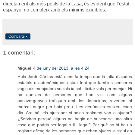
directament als més petits de la casa, és evident que l’estat
espanyol no compleix amb els mínims exigibles.
Comparteix
1 comentari:
Miguel
4 de juny del 2013, a les 4:24
Hola Jordi. Càritas està dient fa temps que la falta d'ajudes
estatals o autonòmiques estan fent que famílies senceres
vagin als menjadors socials ia sol · licitar vals per menjar. Hi
ha queixes de persones que han vist com alguns
pocavergonyes trafiquen amb les donacions, revenent al
mercat negre per baix preu. Les denúncies creixen cada
dia. Ara bé, els ajuts per si soles realment van a ajudar?
¿Serviran perquè alguns no hagin de buscar-se una altra
cosa que podria ser legal o il · legal? Per què no hi ha un
registre eficaç de les persones que reben ajudes ja sigui en