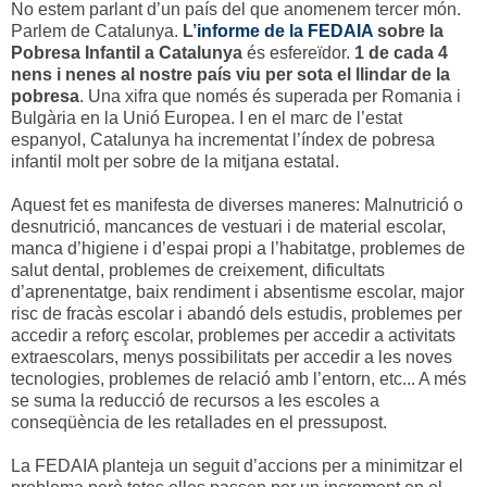
No estem parlant d’un país del que anomenem tercer món.
Parlem de Catalunya.
L’
informe de la FEDAIA
sobre la
Pobresa Infantil a Catalunya
és esfereïdor.
1 de cada 4
nens i nenes al nostre país viu per sota el llindar de la
pobresa
. Una xifra que només és superada per Romania i
Bulgària en la Unió Europea. I en el marc de l’estat
espanyol, Catalunya ha incrementat l’índex de pobresa
infantil molt per sobre de la mitjana estatal.
Aquest fet es manifesta de diverses maneres: Malnutrició o
desnutrició, mancances de vestuari i de material escolar,
manca d’higiene i d’espai propi a l’habitatge, problemes de
salut dental, problemes de creixement, dificultats
d’aprenentatge, baix rendiment i absentisme escolar, major
risc de fracàs escolar i abandó dels estudis, problemes per
accedir a reforç escolar, problemes per accedir a activitats
extraescolars, menys possibilitats per accedir a les noves
tecnologies, problemes de relació amb l’entorn, etc... A més
se suma la reducció de recursos a les escoles a
conseqüència de les retallades en el pressupost.
La FEDAIA planteja un seguit d’accions per a minimitzar el