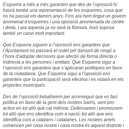
Esquerra a més a més garantim que des de l’oposició hi
haurà també una representació de les esquerres, cosa que
no ha passat els darrers anys. Fins ara hem tingut un govern
anomenat d’esquerres i una oposició anomenada de centre
i dreta. I ara aquesta ja no serà la fórmula. Això suposa
també un canvi molt important.
Que Esquerra siguem a l’oposició ens garanteix que
l’Ajuntament no passarà el rodet pel damunt de ningú a
l’hora d’adoptar decisions que afectin de forma directa o
indirecta a les persones i entitats. Que Esquerra sigui a
l’oposició ens garanteix que s’aplicaran polítiques en favor
de la ciutadania. Que Esquerra sigui a l’oposició ens
garanteix que la participació serà efectiva i es notarà en els
projectes municipals.
Des de l’oposició treballarem per aconseguir que es faci
política en favor de la gent dels nostres barris, sent pro-
actius en tot allò que cal millorar. Defensarem i promourem
tot allò que ens identifica com a nació; tot allò que ens
identifica com a catalans i catalanes. Les nostres arrels
comencen per casa nostra i casa nostra és aquest districte i