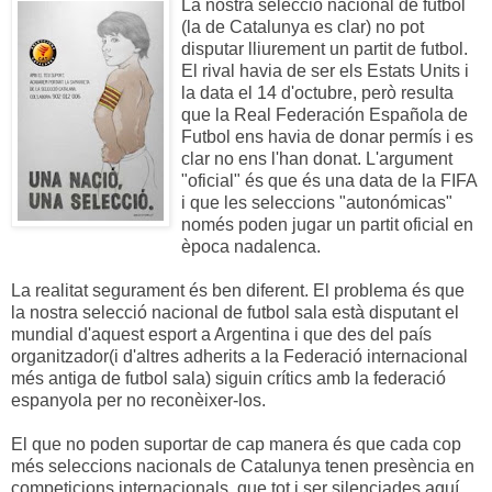
La nostra selecció nacional de futbol
(la de Catalunya es clar)
no pot
disputar lliurement un partit de futbol
.
El rival havia de ser els Estats Units i
la data el 14 d'octubre, però resulta
que la Real Federación Española de
Futbol ens havia de donar permís i es
clar no ens l'han donat. L'argument
"oficial" és que és una data de la FIFA
i que les seleccions "autonómicas"
només poden jugar un partit oficial en
època nadalenca.
La realitat segurament és ben diferent. El problema és que
la nostra selecció nacional de futbol sala està disputant el
mundial d'aquest esport a Argentina i que des del país
organitzador(i d'altres adherits a la Federació internacional
més antiga de futbol sala) siguin crítics amb la federació
espanyola per no reconèixer-los.
El que no poden suportar de cap manera és que cada cop
més seleccions nacionals de Catalunya tenen presència en
competicions internacionals, que tot i ser silenciades aquí,