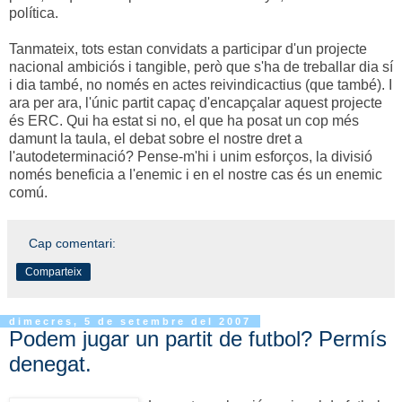
política.
Tanmateix, tots estan convidats a participar d'un projecte
nacional ambiciós i tangible, però que s'ha de treballar dia sí
i dia també, no només en actes reivindicactius (que també). I
ara per ara, l'únic partit capaç d'encapçalar aquest projecte
és ERC. Qui ha estat si no, el que ha posat un cop més
damunt la taula, el debat sobre el nostre dret a
l'autodeterminació? Pense-m'hi i unim esforços, la divisió
només beneficia a l'enemic i en el nostre cas és un enemic
comú.
Cap comentari:
Comparteix
dimecres, 5 de setembre del 2007
Podem jugar un partit de futbol? Permís
denegat.