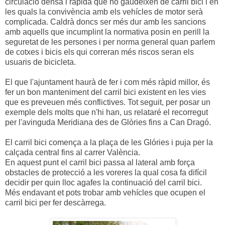
circulació densa i ràpida que no gaudeixen de carril bici i en
les quals la convivència amb els vehícles de motor serà
complicada. Caldrà doncs ser més dur amb les sancions
amb aquells que incumplint la normativa posin en perill la
seguretat de les persones i per norma general quan parlem
de cotxes i bicis els qui correran més riscos seran els
usuaris de bicicleta.
El que l'ajuntament haurà de fer i com més ràpid millor, és
fer un bon manteniment del carril bici existent en les vies
que es preveuen més conflictives. Tot seguit, per posar un
exemple dels molts que n'hi han, us relataré el recorregut
per l'avinguda Meridiana des de Glòries fins a Can Dragó.
El carril bici comença a la plaça de les Glóries i puja per la
calçada central fins al carrer València.
En aquest punt el carril bici passa al lateral amb força
obstacles de protecció a les voreres la qual cosa fa difícil
decidir per quin lloc agafes la continuació del carril bici.
Més endavant et pots trobar amb vehícles que ocupen el
carril bici per fer descàrrega.