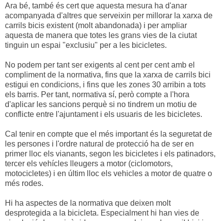
Ara bé, també és cert que aquesta mesura ha d'anar
acompanyada d'altres que serveixin per millorar la xarxa de
carrils bicis existent (molt abandonada) i per ampliar
aquesta de manera que totes les grans vies de la ciutat
tinguin un espai "exclusiu" per a les bicicletes.
No podem per tant ser exigents al cent per cent amb el
compliment de la normativa, fins que la xarxa de carrils bici
estigui en condicions, i fins que les zones 30 arribin a tots
els barris. Per tant, normativa sí, però compte a l'hora
d'aplicar les sancions perquè si no tindrem un motiu de
conflicte entre l'ajuntament i els usuaris de les bicicletes.
Cal tenir en compte que el més important és la seguretat de
les persones i l'ordre natural de protecció ha de ser en
primer lloc els vianants, segon les bicicletes i els patinadors,
tercer els vehícles lleugers a motor (ciclomotors,
motocicletes) i en últim lloc els vehicles a motor de quatre o
més rodes.
Hi ha aspectes de la normativa que deixen molt
desprotegida a la bicicleta. Especialment hi han vies de