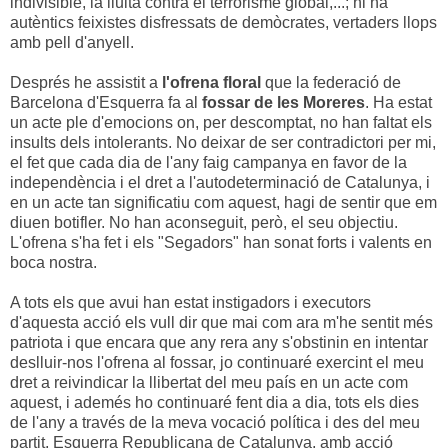
indivisible, la lluita contra el terrorisme global,...; hi ha
autèntics feixistes disfressats de demòcrates, vertaders llops
amb pell d'anyell.
Després he assistit a
l'ofrena floral
que la federació de
Barcelona d'Esquerra fa al
fossar de les Moreres
. Ha estat
un acte ple d'emocions on, per descomptat, no han faltat els
insults dels intolerants. No deixar de ser contradictori per mi,
el fet que cada dia de l'any faig campanya en favor de la
independència i el dret a l'autodeterminació de Catalunya, i
en un acte tan significatiu com aquest, hagi de sentir que em
diuen botifler. No han aconseguit, però, el seu objectiu.
L'ofrena s'ha fet i els "Segadors" han sonat forts i valents en
boca nostra.
A tots els que avui han estat instigadors i executors
d'aquesta acció els vull dir que mai com ara m'he sentit més
patriota i que encara que any rera any s'obstinin en intentar
deslluir-nos l'ofrena al fossar, jo continuaré exercint el meu
dret a reivindicar la llibertat del meu país en un acte com
aquest, i ademés ho continuaré fent dia a dia, tots els dies
de l'any a través de la meva vocació política i des del meu
partit, Esquerra Republicana de Catalunya, amb acció