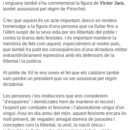
i enguany també s'ha commemorat la figura de
Victor Jara
,
també assassinat pel règim de Pinochet.
Crec que aquest és un acte important, doncs es rendeix
homenatge a la figura d'una persona que va lluitar fins a
l'últim suspir de la seva vida per les llibertats del poble i
contra la tirania dels feixistes. I és important mantenir la
memòria de fets com aquest, especialment al nostre país,
que també ha patit les conseqüències d'una dictadura militar
extraordinàriament repressiva amb els defensors de la
llibertat i la justícia.
Al poble de Xil·le ens uneix el fet que els catalans també
vam perdre un president que va ser assasinat pel règim
dictatorial.
Les persones i les institucions que ens considerem
"d'esquerres" i demòcrates hem de mantenir el record i
l'esperit per combatre el feixisme i l'absolutisme vingui d'on
vingui. Avui en dia arreu del món, aquest feixisme encara és
molt present, de vegades amagat darrera de paraules i
conceptes com la llibertat, la unió, la nació única i