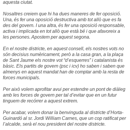
aquesta ciutat.
Nosaltres creiem que hi ha dues maneres de fer oposició.
Una, és fer una oposició destructiva amb tot allò que es fa
des del govern. I una altra, és fer una oposició responsable,
activa i implicada en tot allò que està bé i que afavoreix a
les persones. Apostem per aquest segona.
En el nostre districte, en aquest consell, els nostres vots no
són decisius numèricament, però a la casa gran, a la plaça
de Sant Jaume els nostre vot “d’esquerres” i catalanista és
bàsic. Els partits de govern (psc i icv) ho saben i saben que
almenys en aquest mandat han de comptar amb la resta de
forces municipals.
Per això volem aprofitar avui per estendre un pont de diàleg
amb les forces de govern per tal d’evitar que en un futur
tinguem de recórrer a aquest extrem.
Per acabar, volem donar la benvinguda al districte d’Horta-
Guinardó al sr. Jordi William Carnes, que un cop ratificat per
l’alcalde, serà el nou president del nostre districte.