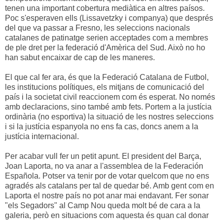
tenen una important cobertura mediàtica en altres paísos.
Poc s'esperaven ells (Lissavetzky i companya) que després
del que va passar a Fresno, les seleccions nacionals
catalanes de patinatge serien acceptades com a membres
de ple dret per la federació d'Amèrica del Sud. Això no ho
han sabut encaixar de cap de les maneres.
El que cal fer ara, és que la Federació Catalana de Futbol,
les institucions polítiques, els mitjans de comunicació del
país i la societat civil reaccionem com és esperat. No només
amb declaracions, sino també amb fets. Portem a la justícia
ordinària (no esportiva) la situació de les nostres seleccions
i si la justícia espanyola no ens fa cas, doncs anem a la
justícia internacional.
Per acabar vull fer un petit apunt. El president del Barça,
Joan Laporta, no va anar a l'assemblea de la Federación
Española. Potser va tenir por de votar quelcom que no ens
agradés als catalans per tal de quedar bé. Amb gent com en
Laporta el nostre país no pot anar mai endavant. Fer sonar
"els Segadors" al Camp Nou queda molt bé de cara a la
galeria, però en situacions com aquesta és quan cal donar