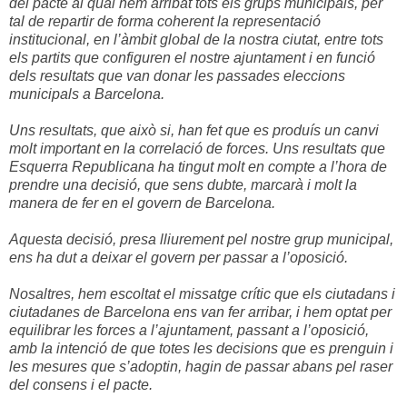
del pacte al qual hem arribat tots els grups municipals, per
tal de repartir de forma coherent la representació
institucional, en l’àmbit global de la nostra ciutat, entre tots
els partits que configuren el nostre ajuntament i en funció
dels resultats que van donar les passades eleccions
municipals a Barcelona.
Uns resultats, que això si, han fet que es produís un canvi
molt important en la correlació de forces. Uns resultats que
Esquerra Republicana ha tingut molt en compte a l’hora de
prendre una decisió, que sens dubte, marcarà i molt la
manera de fer en el govern de Barcelona.
Aquesta decisió, presa lliurement pel nostre grup municipal,
ens ha dut a deixar el govern per passar a l’oposició.
Nosaltres, hem escoltat el missatge crític que els ciutadans i
ciutadanes de Barcelona ens van fer arribar, i hem optat per
equilibrar les forces a l’ajuntament, passant a l’oposició,
amb la intenció de que totes les decisions que es prenguin i
les mesures que s’adoptin, hagin de passar abans pel raser
del consens i el pacte.