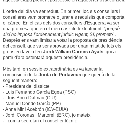
L'ordre del dia va ser reduït. En primer lloc els consellers i
conselleres vam prometre o jurar els requisits que comporta
el càrrec. En el cas dels dos consellers d'Esquerra va ser
una promesa que en el meu cas cito textualment:
"perquè
així ho imposa l'ordenament jurídic vigent, Sí, prometo
".
Després ens vam limitar a votar la proposta de presidència
del consell, que va ser aprovada per unanimitat de tots els
grups en favor d'en
Jordi William Carnes i Ayats
, qui a
partir d'ara ostentarà aquesta presidència.
Més tard, en sessió extraordinària es va tancar la
composició de la
Junta de Portaveus
que quedà de la
següent manera:
- President del districte
- Luis Fernando García Egea (PSC)
- Lluís Bou i Dalmau (CiU)
- Manuel Conde García (PP)
- Anna Mir i Acebrón (ICV-EUiA)
- Jordi Coronas i Martorell (ERC), jo mateix
- i com a secretari el conseller tècnic