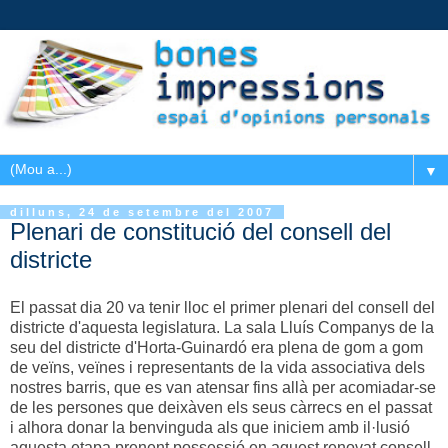
▼
dilluns, 24 de setembre del 2007
Plenari de constitució del consell del
districte
El passat dia 20 va tenir lloc el primer plenari del consell del
districte d'aquesta legislatura. La sala Lluís Companys de la
seu del districte d'Horta-Guinardó era plena de gom a gom
de veïns, veïnes i representants de la vida associativa dels
nostres barris, que es van atensar fins allà per acomiadar-se
de les persones que deixàven els seus càrrecs en el passat
i alhora donar la benvinguda als que iniciem amb il·lusió
aquesta etapa prenent possessió en aquest renovat consell.