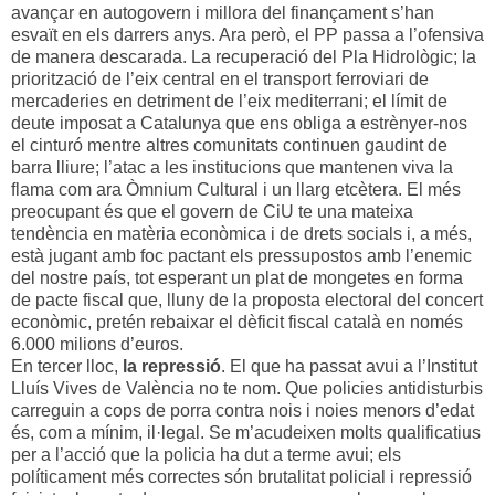
avançar en autogovern i millora del finançament s’han
esvaït en els darrers anys. Ara però, el PP passa a l’ofensiva
de manera descarada. La recuperació del Pla Hidrològic; la
priorització de l’eix central en el transport ferroviari de
mercaderies en detriment de l’eix mediterrani; el límit de
deute imposat a Catalunya que ens obliga a estrènyer-nos
el cinturó mentre altres comunitats continuen gaudint de
barra lliure; l’atac a les institucions que mantenen viva la
flama com ara Òmnium Cultural i un llarg etcètera. El més
preocupant és que el govern de CiU te una mateixa
tendència en matèria econòmica i de drets socials i, a més,
està jugant amb foc pactant els pressupostos amb l’enemic
del nostre país, tot esperant un plat de mongetes en forma
de pacte fiscal que, lluny de la proposta electoral del concert
econòmic, pretén rebaixar el dèficit fiscal català en només
6.000 milions d’euros.
En tercer lloc,
la repressió
. El que ha passat avui a l’Institut
Lluís Vives de València no te nom. Que policies antidisturbis
carreguin a cops de porra contra nois i noies menors d’edat
és, com a mínim, il·legal. Se m’acudeixen molts qualificatius
per a l’acció que la policia ha dut a terme avui; els
políticament més correctes són brutalitat policial i repressió