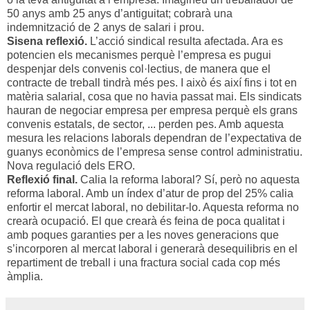
50 anys amb 25 anys d’antiguitat; cobrarà una
indemnització de 2 anys de salari i prou.
Sisena reflexió.
L’acció sindical resulta afectada. Ara es
potencien els mecanismes perquè l’empresa es pugui
despenjar dels convenis col·lectius, de manera que el
contracte de treball tindrà més pes. I això és així fins i tot en
matèria salarial, cosa que no havia passat mai. Els sindicats
hauran de negociar empresa per empresa perquè els grans
convenis estatals, de sector, ... perden pes. Amb aquesta
mesura les relacions laborals dependran de l’expectativa de
guanys econòmics de l’empresa sense control administratiu.
Nova regulació dels ERO.
Reflexió final.
Calia la reforma laboral? Sí, però no aquesta
reforma laboral. Amb un índex d’atur de prop del 25% calia
enfortir el mercat laboral, no debilitar-lo. Aquesta reforma no
crearà ocupació. El que crearà és feina de poca qualitat i
amb poques garanties per a les noves generacions que
s’incorporen al mercat laboral i generarà desequilibris en el
repartiment de treball i una fractura social cada cop més
àmplia.