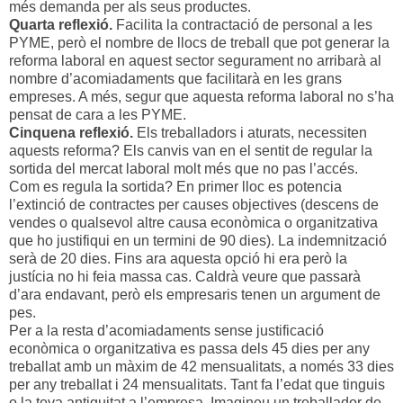
més demanda per als seus productes.
Quarta reflexió.
Facilita la contractació de personal a les
PYME, però el nombre de llocs de treball que pot generar la
reforma laboral en aquest sector segurament no arribarà al
nombre d’acomiadaments que facilitarà en les grans
empreses. A més, segur que aquesta reforma laboral no s’ha
pensat de cara a les PYME.
Cinquena reflexió.
Els treballadors i aturats, necessiten
aquests reforma? Els canvis van en el sentit de regular la
sortida del mercat laboral molt més que no pas l’accés.
Com es regula la sortida? En primer lloc es potencia
l’extinció de contractes per causes objectives (descens de
vendes o qualsevol altre causa econòmica o organitzativa
que ho justifiqui en un termini de 90 dies). La indemnització
serà de 20 dies. Fins ara aquesta opció hi era però la
justícia no hi feia massa cas. Caldrà veure que passarà
d’ara endavant, però els empresaris tenen un argument de
pes.
Per a la resta d’acomiadaments sense justificació
econòmica o organitzativa es passa dels 45 dies per any
treballat amb un màxim de 42 mensualitats, a només 33 dies
per any treballat i 24 mensualitats. Tant fa l’edat que tinguis
o la teva antiguitat a l’empresa. Imagineu un treballador de