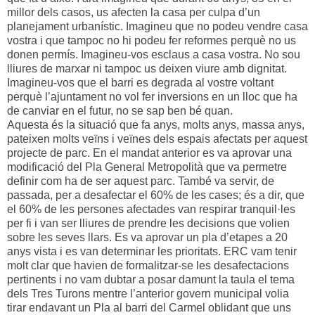
millor dels casos, us afecten la casa per culpa d’un
planejament urbanístic. Imagineu que no podeu vendre casa
vostra i que tampoc no hi podeu fer reformes perquè no us
donen permís. Imagineu-vos esclaus a casa vostra. No sou
lliures de marxar ni tampoc us deixen viure amb dignitat.
Imagineu-vos que el barri es degrada al vostre voltant
perquè l’ajuntament no vol fer inversions en un lloc que ha
de canviar en el futur, no se sap ben bé quan.
Aquesta és la situació que fa anys, molts anys, massa anys,
pateixen molts veïns i veïnes dels espais afectats per aquest
projecte de parc. En el mandat anterior es va aprovar una
modificació del Pla General Metropolità que va permetre
definir com ha de ser aquest parc. També va servir, de
passada, per a desafectar el 60% de les cases; és a dir, que
el 60% de les persones afectades van respirar tranquil·les
per fi i van ser lliures de prendre les decisions que volien
sobre les seves llars. Es va aprovar un pla d’etapes a 20
anys vista i es van determinar les prioritats. ERC vam tenir
molt clar que havien de formalitzar-se les desafectacions
pertinents i no vam dubtar a posar damunt la taula el tema
dels Tres Turons mentre l’anterior govern municipal volia
tirar endavant un Pla al barri del Carmel oblidant que uns