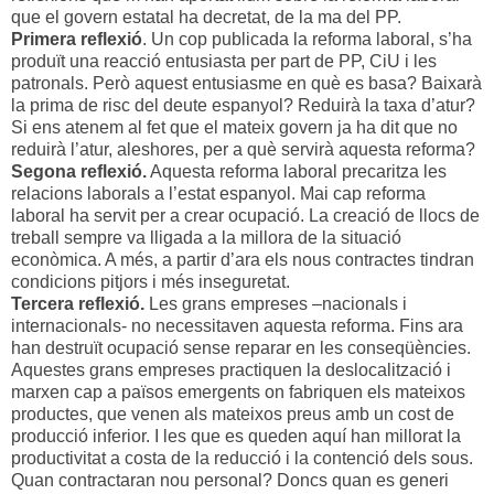
que el govern estatal ha decretat, de la ma del PP.
Primera reflexió
. Un cop publicada la reforma laboral, s’ha
produït una reacció entusiasta per part de PP, CiU i les
patronals. Però aquest entusiasme en què es basa? Baixarà
la prima de risc del deute espanyol? Reduirà la taxa d’atur?
Si ens atenem al fet que el mateix govern ja ha dit que no
reduirà l’atur, aleshores, per a què servirà aquesta reforma?
Segona reflexió.
Aquesta reforma laboral precaritza les
relacions laborals a l’estat espanyol. Mai cap reforma
laboral ha servit per a crear ocupació. La creació de llocs de
treball sempre va lligada a la millora de la situació
econòmica. A més, a partir d’ara els nous contractes tindran
condicions pitjors i més inseguretat.
Tercera reflexió.
Les grans empreses –nacionals i
internacionals- no necessitaven aquesta reforma. Fins ara
han destruït ocupació sense reparar en les conseqüències.
Aquestes grans empreses practiquen la deslocalització i
marxen cap a països emergents on fabriquen els mateixos
productes, que venen als mateixos preus amb un cost de
producció inferior. I les que es queden aquí han millorat la
productivitat a costa de la reducció i la contenció dels sous.
Quan contractaran nou personal? Doncs quan es generi