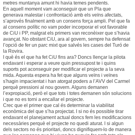
metres muntanya amunt hi havia temes pendents.
En aquell moment vam aconseguir que un Pla que
generava malestar i confrontació amb els veïns afectats,
s’aprovés finalment amb un consens força ampli. Pel que fa
al consens polític no vam poder incorporar el vot favorable
de CiU i PP, malgrat els primers van reconèixer que s’havia
avançat. No obstant CiU, ara al govern, sempre ha defensat
l’opció de fer un parc mixt que salvés les cases del Turó de
la Rovira.
I què és el que ha fet CiU fins ara? Doncs llençar la pilota
endavant i esperar a veure quin pressupost te i quins
suports pot aconseguir per modificar el projecte a la seva
mida. Aquesta espera ha fet que alguns veïns i veïnes
s'hagin impacientat i han atorgat poders a l’AVV del Carmel
perquè pressioni al nou govern. Alguns demanen
l’expropiació, però el que tots i totes demanen són solucions
i que no es torni a encallar el projecte.
Crec que el primer que cal és determinar la viabilitat
econòmica del que s’ha projectat. I si no és possible tirar
endavant el planejament actual doncs fem les modificacions
necessàries perquè el projecte no quedi aturat. I si algun
dels sectors no és prioritari, doncs dignifiquem-lo de manera