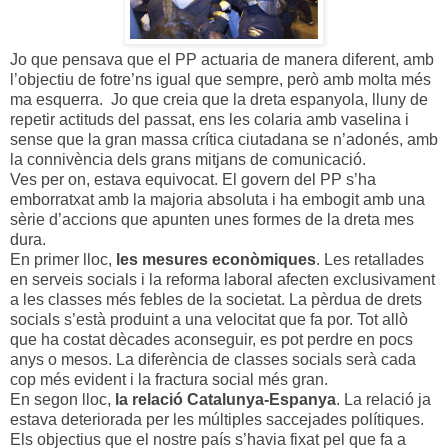
Jo que pensava que el PP actuaria de manera diferent, amb
l’objectiu de fotre’ns igual que sempre, però amb molta més
ma esquerra. Jo que creia que la dreta espanyola, lluny de
repetir actituds del passat, ens les colaria amb vaselina i
sense que la gran massa crítica ciutadana se n’adonés, amb
la connivència dels grans mitjans de comunicació.
Ves per on, estava equivocat. El govern del PP s’ha
emborratxat amb la majoria absoluta i ha embogit amb una
sèrie d’accions que apunten unes formes de la dreta mes
dura.
En primer lloc,
les mesures econòmiques
. Les retallades
en serveis socials i la reforma laboral afecten exclusivament
a les classes més febles de la societat. La pèrdua de drets
socials s’està produint a una velocitat que fa por. Tot allò
que ha costat dècades aconseguir, es pot perdre en pocs
anys o mesos. La diferència de classes socials serà cada
cop més evident i la fractura social més gran.
En segon lloc,
la relació Catalunya-Espanya
. La relació ja
estava deteriorada per les múltiples saccejades polítiques.
Els objectius que el nostre país s’havia fixat pel que fa a