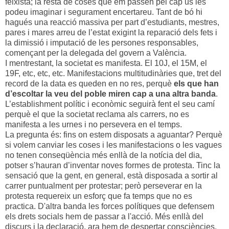
feixista; la resta de coses que em passen pel cap us les
podeu imaginar i segurament encertareu. Tant de bó hi
hagués una reacció massiva per part d’estudiants, mestres,
pares i mares arreu de l’estat exigint la reparació dels fets i
la dimissió i imputació de les persones responsables,
començant per la delegada del govern a València.
I mentrestant, la societat es manifesta. El 10J, el 15M, el
19F, etc, etc, etc. Manifestacions multitudinàries que, tret del
record de la data es queden en no res, perquè
els que han
d’escoltar la veu del poble miren cap a una altra banda
.
L’establishment polític i econòmic seguirà fent el seu camí
perquè el que la societat reclama als carrers, no es
manifesta a les urnes i no persevera en el temps.
La pregunta és: fins on estem disposats a aguantar? Perquè
si volem canviar les coses i les manifestacions o les vagues
no tenen conseqüència més enllà de la notícia del dia,
potser s’hauran d’inventar noves formes de protesta. Tinc la
sensació que la gent, en general, està disposada a sortir al
carrer puntualment per protestar; però perseverar en la
protesta requereix un esforç que fa temps que no es
practica. D'altra banda les forces polítiques que defensem
els drets socials hem de passar a l'acció. Més enllà del
discurs i la declaració, ara hem de despertar consciències.