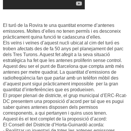
El turó de la Rovira te una quantitat enorme d’antenes
emissores. Moltes d’elles no tenen permís i es desconeix
pràcticament quina funció te cadascuna d’elles.
Els veïns i veïnes d’aquest nucli ubicat al cim del turó es
troben afectats des de fa 50 anys pel planejament del parc
dels Tres Turons. Aquest fet afegit a la seva situació
estratègica ha fet que les antenes proliferin sense control.
Aquest deu ser el punt de Barcelona que compta amb més
antenes per metre quadrat. La quantitat d’emissions de
radiofreqüència fan que parlar amb un telèfon mòbil des
d’aquest punt sigui pràcticament impossible per la gran
quantitat d’interferències que es produeixen.
El proper plenari de districte, el grup municipal d’ERC-Rcat-
DC presentem una proposició d’acord per tal que es pugui
saber quines antenes disposen dels permisos
corresponents, a qui pertanyen i quins usos tenen.
Aquest és el text complet de la proposició d’acord:
El Consell del Districte d’Horta-Guinardó acorda:
- Realitzar un inventari de totes les antenes emissores