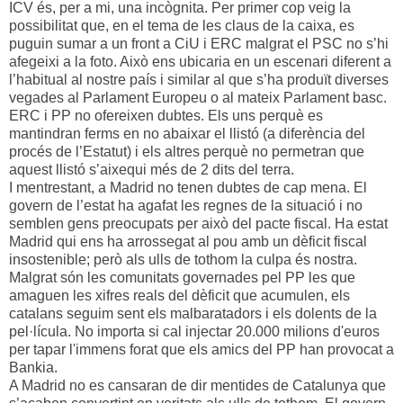
ICV és, per a mi, una incògnita. Per primer cop veig la
possibilitat que, en el tema de les claus de la caixa, es
puguin sumar a un front a CiU i ERC malgrat el PSC no s’hi
afegeixi a la foto. Això ens ubicaria en un escenari diferent a
l’habitual al nostre país i similar al que s’ha produït diverses
vegades al Parlament Europeu o al mateix Parlament basc.
ERC i PP no ofereixen dubtes. Els uns perquè es
mantindran ferms en no abaixar el llistó (a diferència del
procés de l’Estatut) i els altres perquè no permetran que
aquest llistó s’aixequi més de 2 dits del terra.
I mentrestant, a Madrid no tenen dubtes de cap mena. El
govern de l’estat ha agafat les regnes de la situació i no
semblen gens preocupats per això del pacte fiscal. Ha estat
Madrid qui ens ha arrossegat al pou amb un dèficit fiscal
insostenible; però als ulls de tothom la culpa és nostra.
Malgrat són les comunitats governades pel PP les que
amaguen les xifres reals del dèficit que acumulen, els
catalans seguim sent els malbaratadors i els dolents de la
pel·lícula. No importa si cal injectar 20.000 milions d'euros
per tapar l'immens forat que els amics del PP han provocat a
Bankia.
A Madrid no es cansaran de dir mentides de Catalunya que