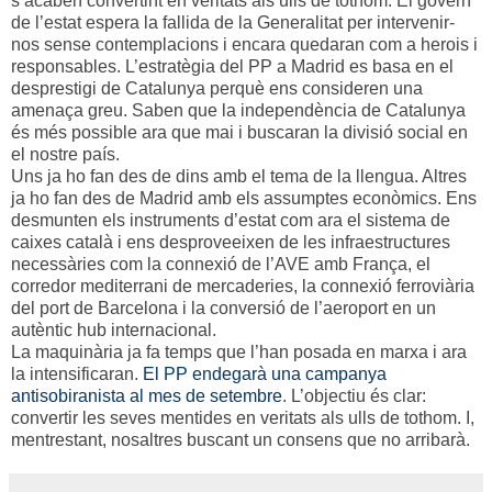
s’acaben convertint en veritats als ulls de tothom. El govern
de l’estat espera la fallida de la Generalitat per intervenir-
nos sense contemplacions i encara quedaran com a herois i
responsables. L’estratègia del PP a Madrid es basa en el
desprestigi de Catalunya perquè ens consideren una
amenaça greu. Saben que la independència de Catalunya
és més possible ara que mai i buscaran la divisió social en
el nostre país.
Uns ja ho fan des de dins amb el tema de la llengua. Altres
ja ho fan des de Madrid amb els assumptes econòmics. Ens
desmunten els instruments d’estat com ara el sistema de
caixes català i ens desproveeixen de les infraestructures
necessàries com la connexió de l’AVE amb França, el
corredor mediterrani de mercaderies, la connexió ferroviària
del port de Barcelona i la conversió de l’aeroport en un
autèntic hub internacional.
La maquinària ja fa temps que l’han posada en marxa i ara
la intensificaran.
El PP endegarà una campanya
antisobiranista al mes de setembre
. L’objectiu és clar:
convertir les seves mentides en veritats als ulls de tothom. I,
mentrestant, nosaltres buscant un consens que no arribarà.