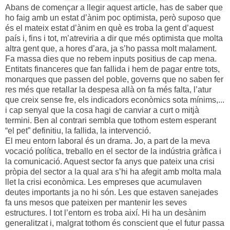
Abans de començar a llegir aquest article, has de saber que
ho faig amb un estat d’ànim poc optimista, però suposo que
és el mateix estat d’ànim en què es troba la gent d’aquest
país i, fins i tot, m’atreviria a dir que més optimista que molta
altra gent que, a hores d’ara, ja s’ho passa molt malament.
Fa massa dies que no rebem inputs positius de cap mena.
Entitats financeres que fan fallida i hem de pagar entre tots,
monarques que passen del poble, governs que no saben fer
res més que retallar la despesa allà on fa més falta, l’atur
que creix sense fre, els indicadors econòmics sota mínims,...
i cap senyal que la cosa hagi de canviar a curt o mitjà
termini. Ben al contrari sembla que tothom estem esperant
“el pet” definitiu, la fallida, la intervenció.
El meu entorn laboral és un drama. Jo, a part de la meva
vocació política, treballo en el sector de la indústria gràfica i
la comunicació. Aquest sector fa anys que pateix una crisi
pròpia del sector a la qual ara s’hi ha afegit amb molta mala
llet la crisi econòmica. Les empreses que acumulaven
deutes importants ja no hi són. Les que estaven sanejades
fa uns mesos que pateixen per mantenir les seves
estructures. I tot l’entorn es troba així. Hi ha un desànim
generalitzat i, malgrat tothom és conscient que el futur passa