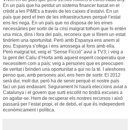
En un país que ha perdut un sistema financer basat en el
crèdit a les PIMEs a través de les caixes d’estalvi. En un
país que perd el tren de les infraestructures perquè l’estat
ens les nega. En un país que no disposa de les eines
necessàries per sortir de la crisi malgrat tothom que hi entén
una mica, dins i fora del país, reconeix que si fórem un estat
tindríem una oportunitat. Però amb Espanya ens anem al
pou. Espanya s’ofega i ens arrossega al fons amb ella.
Però malgrat tot, veig el “Sense Ficció” avui a TV3; i veig a
la gent del Caliu d’Horta amb aquest esperit cooperatiu que
necessitem com a país; veig a persones que es preocupen
de veritat i brinden una oportunitat a qui no la té. I aleshores
penso que, amb persones així, ens hem de sortir. El 2012
serà dur, molt dur, però ha de servir perquè el nostre país
faci un pas endavant. Segurament hi haurà eleccions aviat a
Catalunya i el govern que surti escollit no tindrà excuses a
on agafar-se. Hem de recuperar els nostres recursos i això
passarà per l’estat propi, el de debò, el que és independent
econòmicament i política.