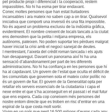
pel producte propi i diferenciat i la cooperació, restem
impassibles. No hi ha esma per tirar endavant.
Conec moltes persones que han estat lluitadores
incansables i ara mateix no saben cap a on tirar. Qualsevol
iniciativa que comporti una inversió és una fita impossible.
No és aquest un problema exclusiu de la indústria gràfica,
evidentment. El nombre creixent de locals tancats a la ciutat
ens demostren que la petita i mitjana empresa, els
autònoms, pateixen. No poden suportar les pèrdues malgrat
haver iniciat la crisi amb el negoci sanejat de deutes.
I mentrestant, l’aixeta del crèdit roman tancada i els ajuts
han desaparegut. Davant un panorama així hi ha una
sensació d’abandonament per part de les diferents
administracions. No hi ha confiança en les persones que hi
ha al capdavant. Un govern de l’estat que oculta el dèficit de
les comunitats que governen sota el mateix color polític no
és un govern de fiar. El govern de la Generalitat opta per
retallar els serveis essencials de la ciutadania i capa el
nexe entre el que s’ha aconseguit en el passat i el mal futur
que ens espera. Cada cop coneixem més persones del
nostre entorn directe que es troben en risc d’entrar en una
espiral de la que costa molt sortir.
Vivim en un país que perd 16.500 milions d’euros cada any.