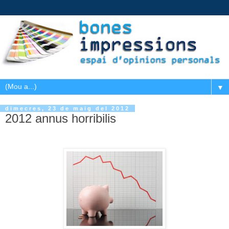
▼
dimecres, 23 de maig del 2012
2012 annus horribilis