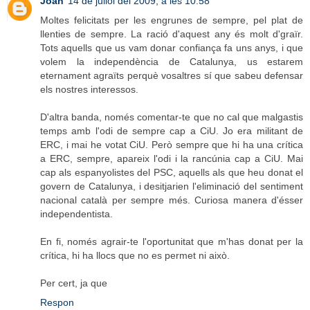
Joan
14 de juliol del 2009, a les 10:58
Moltes felicitats per les engrunes de sempre, pel plat de
llenties de sempre. La ració d'aquest any és molt d'graïr.
Tots aquells que us vam donar confiança fa uns anys, i que
volem la independència de Catalunya, us estarem
eternament agraïts perquè vosaltres sí que sabeu defensar
els nostres interessos.
D'altra banda, només comentar-te que no cal que malgastis
temps amb l'odi de sempre cap a CiU. Jo era militant de
ERC, i mai he votat CiU. Però sempre que hi ha una crítica
a ERC, sempre, apareix l'odi i la rancúnia cap a CiU. Mai
cap als espanyolistes del PSC, aquells als que heu donat el
govern de Catalunya, i desitjarien l'eliminació del sentiment
nacional català per sempre més. Curiosa manera d'ésser
independentista.
En fi, només agrair-te l'oportunitat que m'has donat per la
crítica, hi ha llocs que no es permet ni això.
Per cert, ja que
Respon