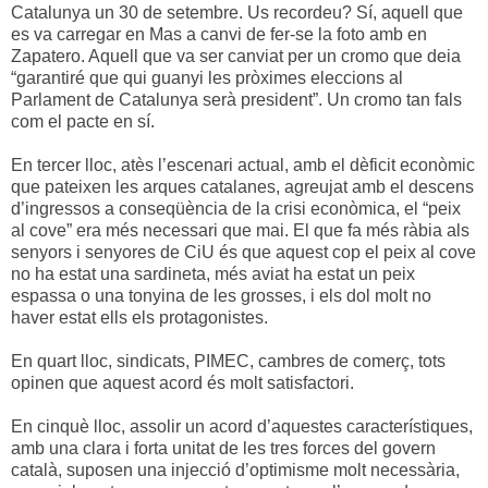
Catalunya un 30 de setembre. Us recordeu? Sí, aquell que
es va carregar en Mas a canvi de fer-se la foto amb en
Zapatero. Aquell que va ser canviat per un cromo que deia
“garantiré que qui guanyi les pròximes eleccions al
Parlament de Catalunya serà president”. Un cromo tan fals
com el pacte en sí.
En tercer lloc, atès l’escenari actual, amb el dèficit econòmic
que pateixen les arques catalanes, agreujat amb el descens
d’ingressos a conseqüència de la crisi econòmica, el “peix
al cove” era més necessari que mai. El que fa més ràbia als
senyors i senyores de CiU és que aquest cop el peix al cove
no ha estat una sardineta, més aviat ha estat un peix
espassa o una tonyina de les grosses, i els dol molt no
haver estat ells els protagonistes.
En quart lloc, sindicats, PIMEC, cambres de comerç, tots
opinen que aquest acord és molt satisfactori.
En cinquè lloc, assolir un acord d’aquestes característiques,
amb una clara i forta unitat de les tres forces del govern
català, suposen una injecció d’optimisme molt necessària,