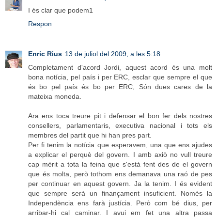
I és clar que podem1
Respon
Enric Rius
13 de juliol del 2009, a les 5:18
Completament d'acord Jordi, aquest acord és una molt
bona notícia, pel país i per ERC, esclar que sempre el que
és bo pel país és bo per ERC, Són dues cares de la
mateixa moneda.
Ara ens toca treure pit i defensar el bon fer dels nostres
consellers, parlamentaris, executiva nacional i tots els
membres del partit que hi han pres part.
Per fi tenim la notícia que esperavem, una que ens ajudes
a explicar el perquè del govern. I amb axiò no vull treure
cap mèrit a tota la feina que s'està fent des de el govern
que és molta, però tothom ens demanava una raó de pes
per continuar en aquest govern. Ja la tenim. I és evident
que sempre serà un finançament insuficient. Només la
Independència ens farà justícia. Però com bé dius, per
arribar-hi cal caminar. I avui em fet una altra passa