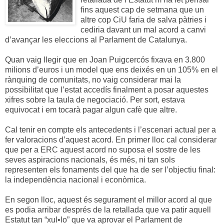
fins aquest cap de setmana que un
altre cop CiU faria de salva pàtries i
cediria davant un mal acord a canvi
d’avançar les eleccions al Parlament de Catalunya.
Quan vaig llegir que en Joan Puigcercós fixava en 3.800
milions d’euros i un model que ens deixés en un 105% en el
rànquing de comunitats, no vaig considerar mai la
possibilitat que l’estat accedís finalment a posar aquestes
xifres sobre la taula de negociació. Per sort, estava
equivocat i em tocarà pagar algun cafè que altre.
Cal tenir en compte els antecedents i l’escenari actual per a
fer valoracions d’aquest acord. En primer lloc cal considerar
que per a ERC aquest acord no suposa el sostre de les
seves aspiracions nacionals, és més, ni tan sols
representen els fonaments del que ha de ser l’objectiu final:
la independència nacional i econòmica.
En segon lloc, aquest és segurament el millor acord al que
es podia arribar després de la retallada que va patir aquell
Estatut tan “xul•lo” que va aprovar el Parlament de