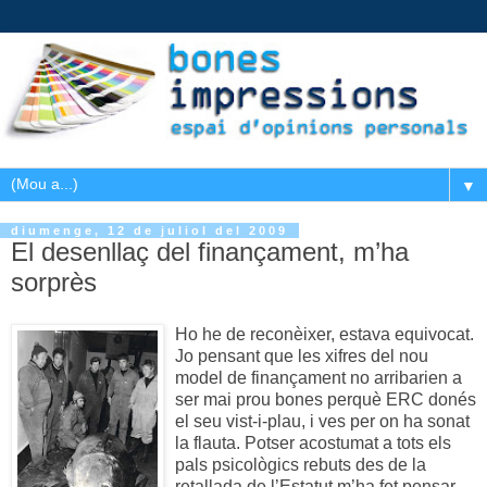
▼
diumenge, 12 de juliol del 2009
El desenllaç del finançament, m’ha
sorprès
Ho he de reconèixer, estava equivocat.
Jo pensant que les xifres del nou
model de finançament no arribarien a
ser mai prou bones perquè ERC donés
el seu vist-i-plau, i ves per on ha sonat
la flauta. Potser acostumat a tots els
pals psicològics rebuts des de la
retallada de l’Estatut m’ha fet pensar