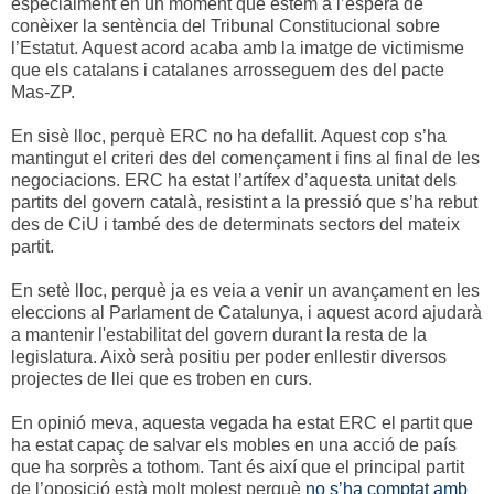
especialment en un moment que estem a l’espera de
conèixer la sentència del Tribunal Constitucional sobre
l’Estatut. Aquest acord acaba amb la imatge de victimisme
que els catalans i catalanes arrosseguem des del pacte
Mas-ZP.
En sisè lloc, perquè ERC no ha defallit. Aquest cop s’ha
mantingut el criteri des del començament i fins al final de les
negociacions. ERC ha estat l’artífex d’aquesta unitat dels
partits del govern català, resistint a la pressió que s’ha rebut
des de CiU i també des de determinats sectors del mateix
partit.
En setè lloc, perquè ja es veia a venir un avançament en les
eleccions al Parlament de Catalunya, i aquest acord ajudarà
a mantenir l'estabilitat del govern durant la resta de la
legislatura. Això serà positiu per poder enllestir diversos
projectes de llei que es troben en curs.
En opinió meva, aquesta vegada ha estat ERC el partit que
ha estat capaç de salvar els mobles en una acció de país
que ha sorprès a tothom. Tant és així que el principal partit
de l’oposició està molt molest perquè
no s’ha comptat amb