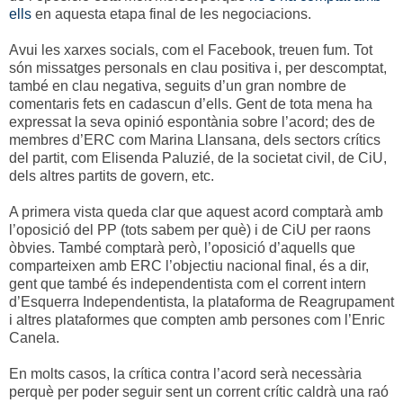
ells
en aquesta etapa final de les negociacions.
Avui les xarxes socials, com el Facebook, treuen fum. Tot
són missatges personals en clau positiva i, per descomptat,
també en clau negativa, seguits d’un gran nombre de
comentaris fets en cadascun d’ells. Gent de tota mena ha
expressat la seva opinió espontània sobre l’acord; des de
membres d’ERC com Marina Llansana, dels sectors crítics
del partit, com Elisenda Paluzié, de la societat civil, de CiU,
dels altres partits de govern, etc.
A primera vista queda clar que aquest acord comptarà amb
l’oposició del PP (tots sabem per què) i de CiU per raons
òbvies. També comptarà però, l’oposició d’aquells que
comparteixen amb ERC l’objectiu nacional final, és a dir,
gent que també és independentista com el corrent intern
d’Esquerra Independentista, la plataforma de Reagrupament
i altres plataformes que compten amb persones com l’Enric
Canela.
En molts casos, la crítica contra l’acord serà necessària
perquè per poder seguir sent un corrent crític caldrà una raó