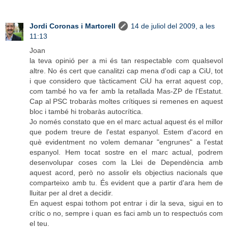
Jordi Coronas i Martorell
14 de juliol del 2009, a les
11:13
Joan
la teva opinió per a mi és tan respectable com qualsevol
altre. No és cert que canalitzi cap mena d'odi cap a CiU, tot
i que considero que tàcticament CiU ha errat aquest cop,
com també ho va fer amb la retallada Mas-ZP de l'Estatut.
Cap al PSC trobaràs moltes crítiques si remenes en aquest
bloc i també hi trobaràs autocrítica.
Jo només constato que en el marc actual aquest és el millor
que podem treure de l'estat espanyol. Estem d'acord en
què evidentment no volem demanar "engrunes" a l'estat
espanyol. Hem tocat sostre en el marc actual, podrem
desenvolupar coses com la Llei de Dependència amb
aquest acord, però no assolir els objectius nacionals que
comparteixo amb tu. És evident que a partir d'ara hem de
lluitar per al dret a decidir.
En aquest espai tothom pot entrar i dir la seva, sigui en to
crític o no, sempre i quan es faci amb un to respectuós com
el teu.