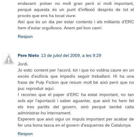
endavant. potser no molt gran però sí molt important,
perquè aquesta és un punt d'inflexió després de tot el
procés que ens ha tocat viure.
Així que és un dia per estar contents i els militants d'ERC
hem d'estar orgullosos. Anem pel bon camí.
Respon
Pere Nieto
13 de juliol del 2009, a les 9:29
Jordi,
Jo estic content per l'acord, tot i que no voldria caure en un
excés d'eufòria que impedís seguir treballant. Hi ha una
frase de Pulp Fiction que resum molt bé això però que no
puc reproduir aquí.
I reconec que el paper d'ERC ha estat important, no tan
sols epr l'aportació i saber aguantar, que això ho hem fet
els tres partits del govern, sinó perquè també calia
administrar-ho internament.
Esperem que això sigui un impuls important per acabar de
fer una bona tasca en el govern d'esquerres de Catalunya
Respon