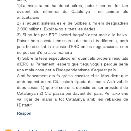
1)La ministra no ha donat xifres, potser per no fer tan
evident els números de Catalunya i no animar als
anticatalans
2) si aquest sistema és el de Solbes a mi em desquadren
2.000 milions. Explica-ho si tens les dades.
3) Si no fos per ERC l'acord hagués estat molt a la baixa.
Potser hem escotat emissores de ràdio i tv diferents, però
jo si he escoltat la inclusió d'ERC en les negociacions, com
no pot ser d'una altra manera
4) Sobre la teva especulació en quant als propers resultats
d'ERC al Parlament, espero que t'equivoquis perquè seria
una mala cosa per a l'independentisme d'aquest país.
A mi francament em fa gràcia escoltar el sr. Mas dient que
amb aquest acord CiU estarà lligada de mans. Això vol dir
dues coses: 1) que el seu únic objectiu és ser president de
Catalunya i 2) CiU passa per davant del país. Per això ens
va lligar de mans a tot Catalunya amb les rebaixes de
l'Estatut.
Respon