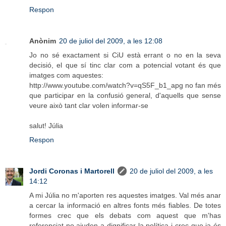
Respon
Anònim
20 de juliol del 2009, a les 12:08
Jo no sé exactament si CiU està errant o no en la seva
decisió, el que sí tinc clar com a potencial votant és que
imatges com aquestes:
http://www.youtube.com/watch?v=qS5F_b1_apg no fan més
que participar en la confusió general, d'aquells que sense
veure això tant clar volen informar-se
salut! Júlia
Respon
Jordi Coronas i Martorell
20 de juliol del 2009, a les
14:12
A mi Júlia no m'aporten res aquestes imatges. Val més anar
a cercar la informació en altres fonts més fiables. De totes
formes crec que els debats com aquest que m'has
referenciat no ajuden a dignificar la política i crec que ja és