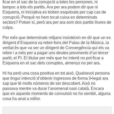
ficar en el sac de la corrupció a totes les persones, ni
tampoc a tots els partits. Ara per ara podem dir que ni
Esquerra, ni Iniciativa es troben esquitxats per cap cas de
corrupció. Perquè no hem tocat cuixa en determinats
sectors? Potser sí, però ara per ara som dos partits lliures de
culpa.
Per més que determinats mitjans insisteixin en dir que un ex
dirigent d’Esquerra va rebre fons del Palau de la Música, la
veritat és que va ser un dirigent de Convergència qui els va
rebre i a més per a pagar uns deutes provinents d’un tercer
partit, el PI. El titular per més que ho intenti no pot ficar a
Esquerra en el sac dels corruptes, almenys no per ara.
Hi ha però una cosa positiva en tot això. Qualsevol persona
que tingui intenció d’obtenir ingressos de forma il•legal ara
sap que té molts números de ser descobert. Això no
passava mentre va durar l’anomenat oasi català. Encara
que en aquests moments de convulsió no ho sembli, alguna
cosa ha anat a millor.