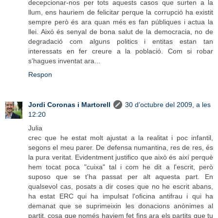
decepcionar-nos per tots aquests casos que surten a la
llum, ens hauriem de felicitar perque la corrupció ha existit
sempre però és ara quan més es fan públiques i actua la
llei. Aixó és senyal de bona salut de la democracia, no de
degradació com alguns politics i entitas estan tan
interessats en fer creure a la població. Com si robar
s'hagues inventat ara...
Respon
Jordi Coronas i Martorell
30 d’octubre del 2009, a les
12:20
Julia
crec que he estat molt ajustat a la realitat i poc infantil,
segons el meu parer. De defensa numantina, res de res, és
la pura veritat. Evidentment justifico que això és així perquè
hem tocat poca "cuixa" tal i com he dit a l'escrit, però
suposo que se t'ha passat per alt aquesta part. En
qualsevol cas, posats a dir coses que no he escrit abans,
ha estat ERC qui ha impulsat l'oficina antifrau i qui ha
demanat que se suprimeixin les donacions anònimes al
partit, cosa que només haviem fet fins ara els partits que tu