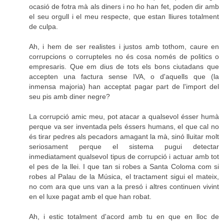
ocasió de fotra mà als diners i no ho han fet, poden dir amb
el seu orgull i el meu respecte, que estan lliures totalment
de culpa.
Ah, i hem de ser realistes i justos amb tothom, caure en
corrupcions o corrupteles no és cosa només de politics o
empresaris. Que em dius de tots els bons ciutadans que
accepten una factura sense IVA, o d'aquells que (la
inmensa majoria) han acceptat pagar part de l'import del
seu pis amb diner negre?
La corrupció amic meu, pot atacar a qualsevol ésser humà
perque va ser inventada pels éssers humans, el que cal no
és tirar pedres als pecadors amagant la mà, sinó lluitar molt
seriosament perque el sistema pugui detectar
inmediatament qualsevol tipus de corrupció i actuar amb tot
el pes de la llei. I que tan si robes a Santa Coloma com si
robes al Palau de la Música, el tractament sigui el mateix,
no com ara que uns van a la presó i altres continuen vivint
en el luxe pagat amb el que han robat.
Ah, i estic totalment d'acord amb tu en que en lloc de