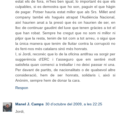
estat els de fora, m'hes ben igual, lo important és que els
culpables, si es demostra que ho son, paguin el que hàgin
de pagar. Potser hauria estat millor que als Srs. Millet and
company també els haguès atrapat l'Audiència Nacional,
així haurien anat a la presó que és on haurien de ser, en
lloc de continuar gaudint del luxe que tenen gràcies a tot el
que han robat. Sempre he cregut que no som ni millor ni
pitjor que la resta, tenim de tot com a tot arreu, o sigui que
la única manera que tenim de lluitar contra la corrupció no
és fent-nos més catalans sinó més honrats.
I, si Jordi, reconéc que lo de la oficina antifrau va sorgir per
suggerència d'ERC i t'asseguro que em sentiré molt
satisfeta quan comenci a treballar i no deixi passar ni una.
Per davant de partits, de nacionalitats o de qualsevol altre
consideració, hem de ser honrats, solidaris i, aixó si
Anònim, sempre hem de donar la cara.
Respon
Manel J. Camps
30 d’octubre del 2009, a les 22:25
Jordi,