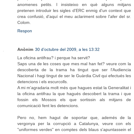
anomenes petits. I insisteixo en què alguns mitjans
pretenen introduir les sigles d'ERC enmig d'un context que
crea confusió, d'aquí el meu aclariment sobre l'afer del sr.
Colom.
Respon
Anònim
30 d’octubre del 2009, a les 13:32
La oficina antifrau? i perque ha servit?
Saps una de les coses que mes mal han fet? veure com la
descoberta de la trama ha tingut que ser l'Audiencia
Nacional i hagi tingut de ser le Guàrdia Civil qui efectués les
detencions i els escurcolls.
A mi m'agradaria molt més que hagues estat la Generalitat i
la oficina antifrau la que hagués descobert la trama i que
fossin els Mossos els que sortissin als mitjans de
comunicació fent les detencions.
Pero no, hem hagut de soportar que, ademés de la
vergonya per la corrupció a Catalunya, veure con els
"uniformes verdes" en comptes dels blaus s'apuntassein el