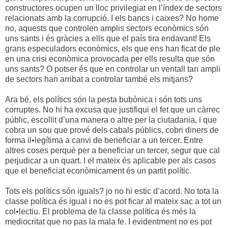
constructores ocupen un lloc privilegiat en l’índex de sectors
relacionats amb la corrupció. I els bancs i caixes? No home
no, aquests que controlen amplis sectors econòmics són
uns sants i és gràcies a ells que el país tira endavant! Els
grans especuladors econòmics, els que ens han ficat de ple
en una crisi econòmica provocada per ells resulta que són
uns sants? O potser és que en controlar un ventall tan ampli
de sectors han arribat a controlar també els mitjans?
Ara bé, els polítics són la pesta bubònica i són tots uns
corruptes. No hi ha excusa que justifiqui el fet que un càrrec
públic, escollit d’una manera o altre per la ciutadania, i que
cobra un sou que prové dels cabals públics, cobri diners de
forma il•legítima a canvi de beneficiar a un tercer. Entre
altres coses perquè per a beneficiar un tercer, segur que cal
perjudicar a un quart. I el mateix és aplicable per als casos
que el beneficiat econòmicament és un partit polític.
Tots els polítics són iguals? jo no hi estic d’acord. No tota la
classe política és igual i no es pot ficar al mateix sac a tot un
col•lectiu. El problema de la classe política és més la
mediocritat que no pas la mala fe. I evidentment no es pot