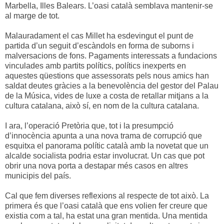
Marbella, Illes Balears. L’oasi català semblava mantenir-se
al marge de tot.
Malauradament el cas Millet ha esdevingut el punt de
partida d’un seguit d’escàndols en forma de suborns i
malversacions de fons. Pagaments interessats a fundacions
vinculades amb partits polítics, polítics inexperts en
aquestes qüestions que assessorats pels nous amics han
saldat deutes gràcies a la benevolència del gestor del Palau
de la Música, vides de luxe a costa de retallar mitjans a la
cultura catalana, això sí, en nom de la cultura catalana.
I ara, l’operació Pretòria que, tot i la presumpció
d’innocència apunta a una nova trama de corrupció que
esquitxa el panorama polític català amb la novetat que un
alcalde socialista podria estar involucrat. Un cas que pot
obrir una nova porta a destapar més casos en altres
municipis del país.
Cal que fem diverses reflexions al respecte de tot això. La
primera és que l’oasi català que ens volien fer creure que
existia com a tal, ha estat una gran mentida. Una mentida