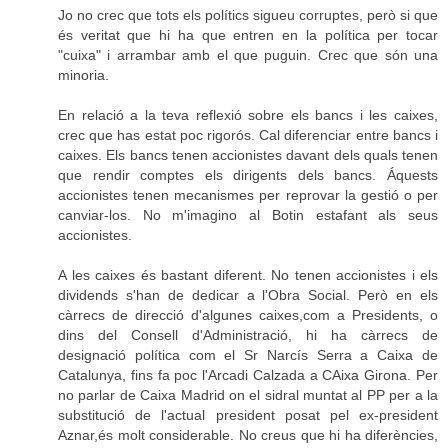
Jo no crec que tots els polítics sigueu corruptes, però si que
és veritat que hi ha que entren en la política per tocar
"cuixa" i arrambar amb el que puguin. Crec que són una
minoria.
En relació a la teva reflexió sobre els bancs i les caixes,
crec que has estat poc rigorós. Cal diferenciar entre bancs i
caixes. Els bancs tenen accionistes davant dels quals tenen
que rendir comptes els dirigents dels bancs. Áquests
accionistes tenen mecanismes per reprovar la gestió o per
canviar-los. No m'imagino al Botin estafant als seus
accionistes.
A les caixes és bastant diferent. No tenen accionistes i els
dividends s'han de dedicar a l'Obra Social. Però en els
càrrecs de direcció d'algunes caixes,com a Presidents, o
dins del Consell d'Administració, hi ha càrrecs de
designació política com el Sr Narcís Serra a Caixa de
Catalunya, fins fa poc l'Arcadi Calzada a CAixa Girona. Per
no parlar de Caixa Madrid on el sidral muntat al PP per a la
substitució de l'actual president posat pel ex-president
Aznar,és molt considerable. No creus que hi ha diferències,