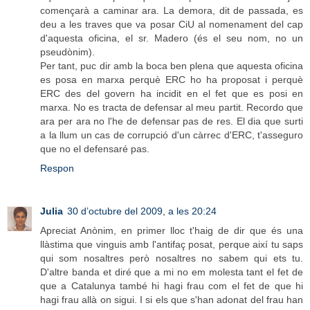
començarà a caminar ara. La demora, dit de passada, es
deu a les traves que va posar CiU al nomenament del cap
d'aquesta oficina, el sr. Madero (és el seu nom, no un
pseudònim).
Per tant, puc dir amb la boca ben plena que aquesta oficina
es posa en marxa perquè ERC ho ha proposat i perquè
ERC des del govern ha incidit en el fet que es posi en
marxa. No es tracta de defensar al meu partit. Recordo que
ara per ara no l'he de defensar pas de res. El dia que surti
a la llum un cas de corrupció d'un càrrec d'ERC, t'asseguro
que no el defensaré pas.
Respon
Julia
30 d’octubre del 2009, a les 20:24
Apreciat Anònim, en primer lloc t'haig de dir que és una
llàstima que vinguis amb l'antifaç posat, perque així tu saps
qui som nosaltres però nosaltres no sabem qui ets tu.
D'altre banda et diré que a mi no em molesta tant el fet de
que a Catalunya també hi hagi frau com el fet de que hi
hagi frau allà on sigui. I si els que s'han adonat del frau han