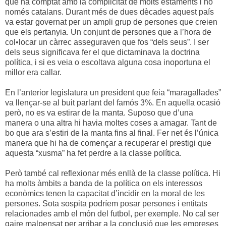
que ha comptat amb la complicitat de molts estaments i no
només catalans. Durant més de dues dècades aquest país
va estar governat per un ampli grup de persones que creien
que els pertanyia. Un conjunt de persones que a l’hora de
col•locar un càrrec asseguraven que fos “dels seus”. I ser
dels seus significava fer el que dictaminava la doctrina
política, i si es veia o escoltava alguna cosa inoportuna el
millor era callar.
En l’anterior legislatura un president que feia “maragallades”
va llençar-se al buit parlant del famós 3%. En aquella ocasió
però, no es va estirar de la manta. Suposo que d’una
manera o una altra hi havia moltes coses a amagar. Tant de
bo que ara s’estiri de la manta fins al final. Fer net és l’única
manera que hi ha de començar a recuperar el prestigi que
aquesta “xusma” ha fet perdre a la classe política.
Però també cal reflexionar més enllà de la classe política. Hi
ha molts àmbits a banda de la política on els interessos
econòmics tenen la capacitat d’incidir en la moral de les
persones. Sota sospita podríem posar persones i entitats
relacionades amb el món del futbol, per exemple. No cal ser
gaire malpensat per arribar a la conclusió que les empreses