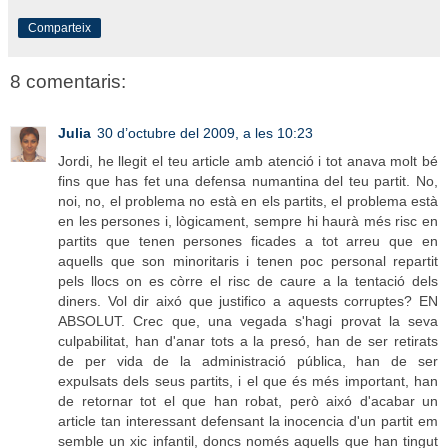
Comparteix
8 comentaris:
Julia
30 d’octubre del 2009, a les 10:23
Jordi, he llegit el teu article amb atenció i tot anava molt bé
fins que has fet una defensa numantina del teu partit. No,
noi, no, el problema no està en els partits, el problema està
en les persones i, lògicament, sempre hi haurà més risc en
partits que tenen persones ficades a tot arreu que en
aquells que son minoritaris i tenen poc personal repartit
pels llocs on es còrre el risc de caure a la tentació dels
diners. Vol dir aixó que justifico a aquests corruptes? EN
ABSOLUT. Crec que, una vegada s'hagi provat la seva
culpabilitat, han d'anar tots a la presó, han de ser retirats
de per vida de la administració pública, han de ser
expulsats dels seus partits, i el que és més important, han
de retornar tot el que han robat, però aixó d'acabar un
article tan interessant defensant la inocencia d'un partit em
semble un xic infantil, doncs només aquells que han tingut