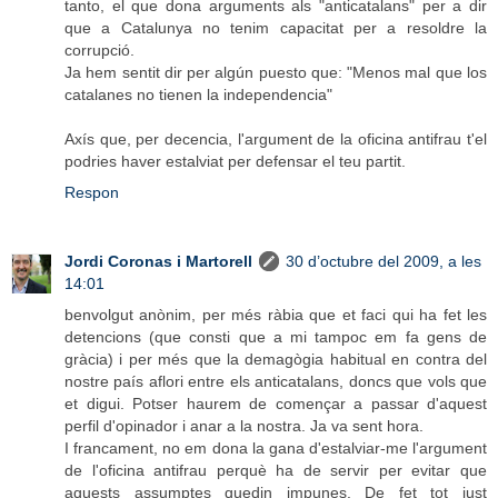
tanto, el que dona arguments als "anticatalans" per a dir
que a Catalunya no tenim capacitat per a resoldre la
corrupció.
Ja hem sentit dir per algún puesto que: "Menos mal que los
catalanes no tienen la independencia"
Axís que, per decencia, l'argument de la oficina antifrau t'el
podries haver estalviat per defensar el teu partit.
Respon
Jordi Coronas i Martorell
30 d’octubre del 2009, a les
14:01
benvolgut anònim, per més ràbia que et faci qui ha fet les
detencions (que consti que a mi tampoc em fa gens de
gràcia) i per més que la demagògia habitual en contra del
nostre país aflori entre els anticatalans, doncs que vols que
et digui. Potser haurem de començar a passar d'aquest
perfil d'opinador i anar a la nostra. Ja va sent hora.
I francament, no em dona la gana d'estalviar-me l'argument
de l'oficina antifrau perquè ha de servir per evitar que
aquests assumptes quedin impunes. De fet tot just