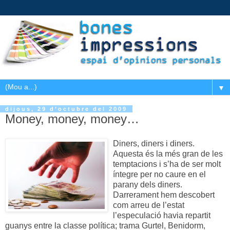
▼
dijous, 29 d’octubre del 2009
Money, money, money…
Diners, diners i diners.
Aquesta és la més gran de les
temptacions i s’ha de ser molt
íntegre per no caure en el
parany dels diners.
Darrerament hem descobert
com arreu de l’estat
l’especulació havia repartit
guanys entre la classe política; trama Gurtel, Benidorm,