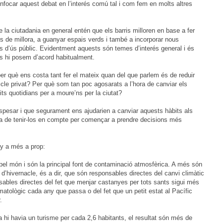
nfocar aquest debat en l’interés comú tal i com fem en molts altres
 la ciutadania en general entén que els barris milloren en base a fer
s de millora, a guanyar espais verds i també a incorporar nous
 d’ús públic. Evidentment aquests són temes d’interés general i és
ns hi posem d’acord habitualment.
er què ens costa tant fer el mateix quan del que parlem és de reduir
hicle privat? Per què som tan poc agosarats a l’hora de canviar els
its quotidians per a moure’ns per la ciutat?
spesar i que segurament ens ajudarien a canviar aquests hàbits als
ria de tenir-los en compte per començar a prendre decisions més
y a més a prop:
pel món i són la principal font de contaminació atmosfèrica. A més són
d’hivernacle, és a dir, que són responsables directes del canvi climàtic
sables directes del fet que menjar castanyes per tots sants sigui més
imatològic cada any que passa o del fet que un petit estat al Pacífic
.
hi havia un turisme per cada 2,6 habitants, el resultat són més de