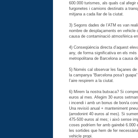
600.000 turismes, als quals cal afegi
furgonetes i camions destinats a trans
mitjana a cada llar de la ciutat.
3) Segons dades de l’ATM es van reali
nombre de desplaçaments en vehicle de
causa de contaminació atmosfèrica en 
4) Conseqüència directa d’aquest eleva
any, de forma significativa en els més
metropolitana de Barcelona a causa de
5) Només cal observar les façanes de l
la campanya “Barcelona posa’t guapa” j
l’aire respirem a la ciutat.
6) Mirem la nostra butxaca? Si compr
euros al mes. Afegim 30 euros setmana
i incendi i amb un bonus de bon/a cond
Una revisió anual + manteniment pneum
(arrodonint 40 euros al mes). Si sume
475-500 euros al mes; i això sense i
coses podríem fer amb gairebé 6.000 eu
les sortides que hem de fer necessàri
vehicle propi.