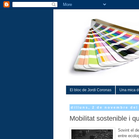
El bloc de Jordi Coronas
Una mica d
dilluns, 2 de novembre del
Mobilitat sostenible i qu
Sovint el d
entre ecolog