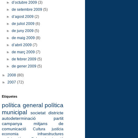
►
d’octubre 2009
(3)
►
de setembre 2009
(5)
►
d’agost 2009
(2)
►
de juliol 2009
(6)
►
de juny 2009
(5)
►
de maig 2009
(8)
►
d’abril 2009
(7)
►
de març 2009
(7)
►
de febrer 2009
(5)
►
de gener 2009
(5)
►
2008
(80)
►
2007
(72)
Etiquetes
política general
política
municipal
societat
districte
autodeterminació
partit
campanya
mitjans de
comunicació
Cultura
justícia
economia
infraestructures