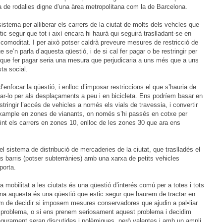
 de rodalies digne d’una àrea metropolitana com la de Barcelona.
r sistema per alliberar els carrers de la ciutat de molts dels vehcles que
ic segur que tot i així encara hi haurà qui seguirà traslladant-se en
comoditat. I per això potser caldrà preveure mesures de restricció de
e se’n parla d’aquesta qüestió, i de si cal fer pagar o be restringir per
r que fer pagar seria una mesura que perjudicaria a uns més que a uns
sta social.
’enfocar la qüestió, i enlloc d’imposar restriccions el que s’hauria de
nyar-lo per als desplaçaments a peu i en bicicleta. Ens podríem basar en
stringir l’accés de vehicles a només els vials de travessia, i convertir
Eixample en zones de vianants, on només s’hi passés en cotxe per
tint els carrers en zones 10, enlloc de les zones 30 que ara ens
 el sistema de distribució de mercaderies de la ciutat, que traslladés el
s barris (potser subterrànies) amb una xarxa de petits vehicles
porta.
 mobilitat a les ciutats és una qüestió d’interés comú per a totes i tots
lona aquesta és una qüestió que estic segur que haurem de tractar en
em de decidir si imposem mesures conservadores que ajudin a pal•liar
 problema, o si ens prenem seriosament aquest problema i decidim
gurament seran discutides i polèmiques, però valentes i amb un ampli