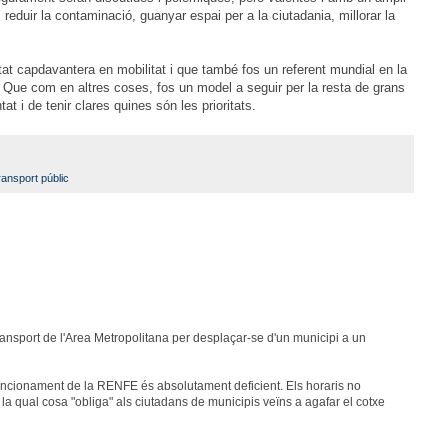
t, reduir la contaminació, guanyar espai per a la ciutadania, millorar la
at capdavantera en mobilitat i que també fos un referent mundial en la
 Que com en altres coses, fos un model a seguir per la resta de grans
tat i de tenir clares quines són les prioritats.
ransport públic
ransport de l'Area Metropolitana per desplaçar-se d'un municipi a un
funcionament de la RENFE és absolutament deficient. Els horaris no
 la qual cosa "obliga" als ciutadans de municipis veïns a agafar el cotxe