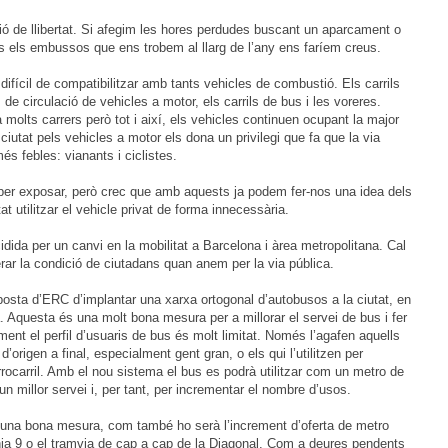
ió de llibertat. Si afegim les hores perdudes buscant un aparcament o
s els embussos que ens trobem al llarg de l’any ens faríem creus.
s difícil de compatibilitzar amb tants vehicles de combustió. Els carrils
s de circulació de vehicles a motor, els carrils de bus i les voreres.
molts carrers però tot i així, els vehicles continuen ocupant la major
 ciutat pels vehicles a motor els dona un privilegi que fa que la via
més febles: vianants i ciclistes.
er exposar, però crec que amb aquests ja podem fer-nos una idea dels
t utilitzar el vehicle privat de forma innecessària.
dida per un canvi en la mobilitat a Barcelona i àrea metropolitana. Cal
ar la condició de ciutadans quan anem per la via pública.
osta d’ERC d’implantar una xarxa ortogonal d’autobusos a la ciutat, en
. Aquesta és una molt bona mesura per a millorar el servei de bus i fer
ent el perfil d’usuaris de bus és molt limitat. Només l’agafen aquells
’origen a final, especialment gent gran, o els qui l’utilitzen per
rocarril. Amb el nou sistema el bus es podrà utilitzar com un metro de
r un millor servei i, per tant, per incrementar el nombre d’usos.
na bona mesura, com també ho serà l’increment d’oferta de metro
ia 9 o el tramvia de cap a cap de la Diagonal. Com a deures pendents