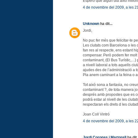
Espero que algún dia això millori
4 de novembre del 2009, a les 2
Unknown
ha dit...
Jordi,
No puc fer més que felicitar-te pe
Les ciutats com Barcelona o les 
fan res al respecte, ens estant h
compensar. Però podem fer molt al
contaminant, (El Bus Turístic,....
a nivell laboral a tots aquells ci
ajudes des de l’administració a 
Pla anem caminant a la feina o ane
Tot això sona a fantasia, no cre
contaminant ?, de tota manera jo c
després amb propostes que es co
podrà estar al nivell de les ciuta
respectaran els drets d les ciuta
Joan Coll Vintró
4 de novembre del 2009, a les 2
Jordi Coronas i Martorell
ha dit.