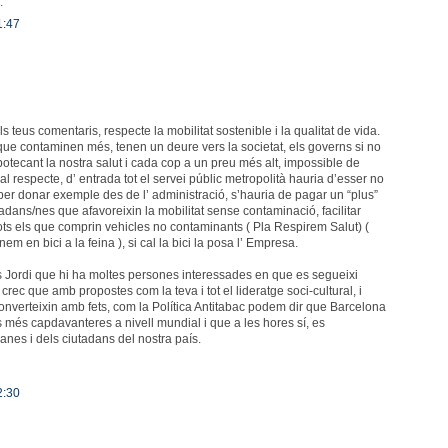
.
1:47
ls teus comentaris, respecte la mobilitat sostenible i la qualitat de vida.
que contaminen més, tenen un deure vers la societat, els governs si no
ipotecant la nostra salut i cada cop a un preu més alt, impossible de
 respecte, d’ entrada tot el servei públic metropolità hauria d’esser no
) per donar exemple des de l’ administració, s’hauria de pagar un “plus”
utadans/nes que afavoreixin la mobilitat sense contaminació, facilitar
tots els que comprin vehicles no contaminants ( Pla Respirem Salut) (
m en bici a la feina ), si cal la bici la posa l’ Empresa.
us Jordi que hi ha moltes persones interessades en que es segueixi
rec que amb propostes com la teva i tot el lideratge soci-cultural, i
nverteixin amb fets, com la Política Antitabac podem dir que Barcelona
ts més capdavanteres a nivell mundial i que a les hores sí, es
danes i dels ciutadans del nostra país.
2:30
..