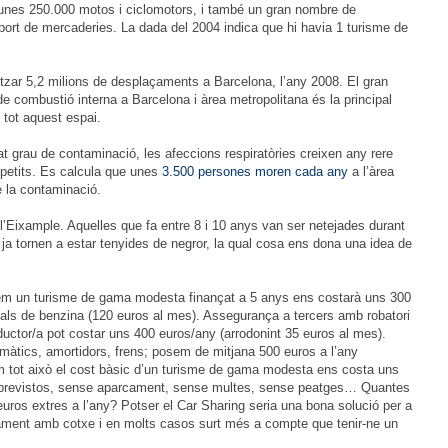
r unes 250.000 motos i ciclomotors, i també un gran nombre de
port de mercaderies. La dada del 2004 indica que hi havia 1 turisme de
tzar 5,2 milions de desplaçaments a Barcelona, l’any 2008. El gran
 combustió interna a Barcelona i àrea metropolitana és la principal
tot aquest espai.
t grau de contaminació, les afeccions respiratòries creixen any rere
 petits. Es calcula que unes
3.500 persones moren cada any
a l’àrea
 la contaminació.
’Eixample. Aquelles que fa entre 8 i 10 anys van ser netejades durant
a tornen a estar tenyides de negror, la qual cosa ens dona una idea de
em un turisme de gama modesta finançat a 5 anys ens costarà uns 300
ls de benzina (120 euros al mes). Assegurança a tercers amb robatori
uctor/a pot costar uns 400 euros/any (arrodonint 35 euros al mes).
àtics, amortidors, frens; posem de mitjana 500 euros a l’any
m tot això el cost bàsic d’un turisme de gama modesta ens costa uns
mprevistos, sense aparcament, sense multes, sense peatges… Quantes
ros extres a l’any? Potser el Car Sharing seria una bona solució per a
ament amb cotxe i en molts casos surt més a compte que tenir-ne un