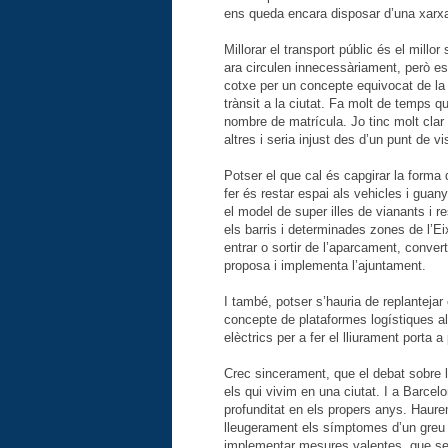
ens queda encara disposar d’una xarxa
Millorar el transport públic és el millo
ara circulen innecessàriament, però est
cotxe per un concepte equivocat de la 
trànsit a la ciutat. Fa molt de temps qu
nombre de matrícula. Jo tinc molt cla
altres i seria injust des d’un punt de vi
Potser el que cal és capgirar la forma d
fer és restar espai als vehicles i gua
el model de super illes de vianants i re
els barris i determinades zones de l’
entrar o sortir de l’aparcament, conver
proposa i implementa l’ajuntament.
I també, potser s’hauria de replantejar
concepte de plataformes logístiques al
elèctrics per a fer el lliurament porta a 
Crec sincerament, que el debat sobre la
els qui vivim en una ciutat. I a Barce
profunditat en els propers anys. Haur
lleugerament els símptomes d’un greu
implementar mesures valentes, que se