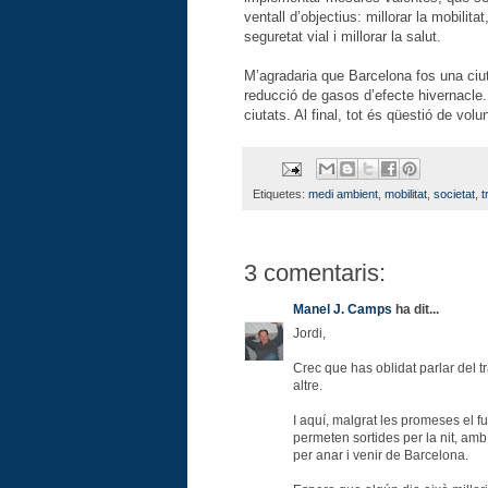
ventall d’objectius: millorar la mobilita
seguretat vial i millorar la salut.
M’agradaria que Barcelona fos una ciut
reducció de gasos d’efecte hivernacle.
ciutats. Al final, tot és qüestió de volun
Etiquetes:
medi ambient
,
mobilitat
,
societat
,
t
3 comentaris:
Manel J. Camps
ha dit...
Jordi,
Crec que has oblidat parlar del t
altre.
I aquí, malgrat les promeses el 
permeten sortides per la nit, amb
per anar i venir de Barcelona.