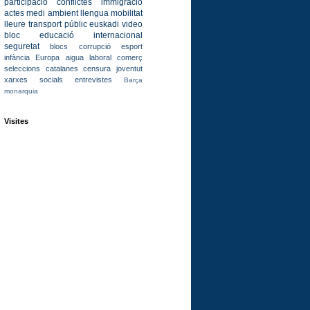
participació
conflictes
immigració
actes
medi ambient
llengua
mobilitat
lleure
transport públic
euskadi
video
bloc
educació
internacional
seguretat
blocs
corrupció
esport
infància
Europa
aigua
laboral
comerç
seleccions catalanes
censura
joventut
xarxes socials
entrevistes
Barça
monarquia
Visites