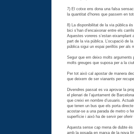
7) El cotxe ens dona una falsa sensac
la quantitat d’hores que passem en tot
8) La disponibilitat de la via pública é
bici s’han d’encaixonar entre els carril
Aquestes voreres s’estan eixamplant a 
part de la via pública. L’ocupació de la
pública sigui un espai perillós per als 
Segur que em deixo molts arguments p
molts greuges que suposa per a la ciuta
Per tot això cal apostar de manera deci
que deixem de ser vianants per recuper
Divendres passat es va aprovar la prop
el plenari de l’ajuntament de Barcelona
que creixi en nombre d’usuaris. Actualm
que tenen un bus que els porta directe d
acostar-se a una parada de metro o fer
superfície i això ha de servir per oferi
Aquesta sense cap mena de dubte és u
amb la posada en marxa de la nova lín