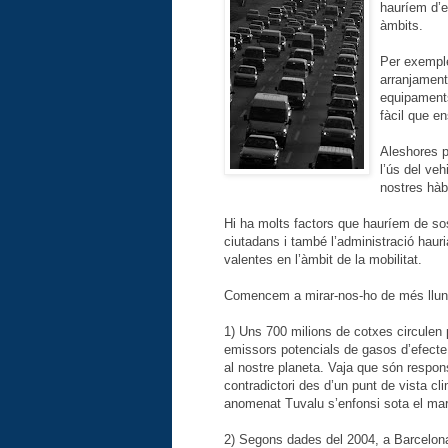
hauríem d’e
àmbits.
Per exemple
arranjament
equipaments
fàcil que e
Aleshores p
l’ús del ve
nostres hàb
Hi ha molts factors que hauríem de so
ciutadans i també l’administració hau
valentes en l’àmbit de la mobilitat.
Comencem a mirar-nos-ho de més llun
1) Uns 700 milions de cotxes circulen 
emissors potencials de gasos d’efecte 
al nostre planeta. Vaja que són respon
contradictori des d’un punt de vista cl
anomenat Tuvalu s’enfonsi sota el mar
2) Segons dades del 2004, a Barcelona 