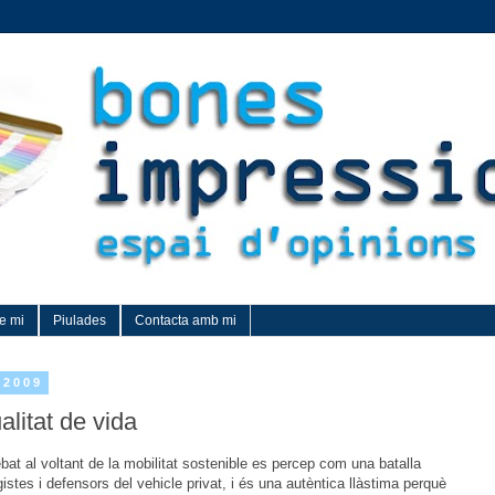
e mi
Piulades
Contacta amb mi
 2009
alitat de vida
ebat al voltant de la mobilitat sostenible es percep com una batalla
istes i defensors del vehicle privat, i és una autèntica llàstima perquè