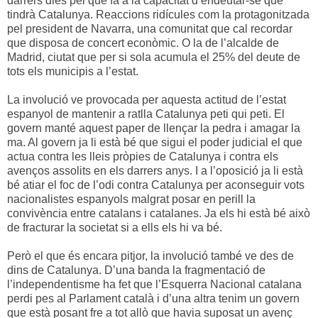
darrers dies pel que fa a la capacitat d’endeutar-se que
tindrà Catalunya. Reaccions ridícules com la protagonitzada
pel president de Navarra, una comunitat que cal recordar
que disposa de concert econòmic. O la de l’alcalde de
Madrid, ciutat que per si sola acumula el 25% del deute de
tots els municipis a l’estat.
La involució ve provocada per aquesta actitud de l’estat
espanyol de mantenir a ratlla Catalunya peti qui peti. El
govern manté aquest paper de llençar la pedra i amagar la
ma. Al govern ja li està bé que sigui el poder judicial el que
actua contra les lleis pròpies de Catalunya i contra els
avenços assolits en els darrers anys. I a l’oposició ja li està
bé atiar el foc de l’odi contra Catalunya per aconseguir vots
nacionalistes espanyols malgrat posar en perill la
convivència entre catalans i catalanes. Ja els hi està bé això
de fracturar la societat si a ells els hi va bé.
Però el que és encara pitjor, la involució també ve des de
dins de Catalunya. D’una banda la fragmentació de
l’independentisme ha fet que l’Esquerra Nacional catalana
perdi pes al Parlament català i d’una altra tenim un govern
que està posant fre a tot allò que havia suposat un avenç