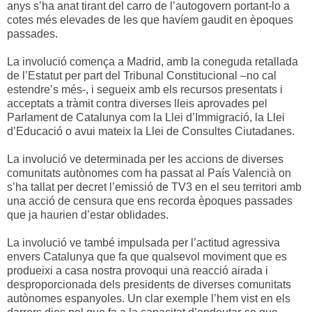
anys s’ha anat tirant del carro de l’autogovern portant-lo a
cotes més elevades de les que havíem gaudit en èpoques
passades.
La involució comença a Madrid, amb la coneguda retallada
de l’Estatut per part del Tribunal Constitucional –no cal
estendre’s més-, i segueix amb els recursos presentats i
acceptats a tràmit contra diverses lleis aprovades pel
Parlament de Catalunya com la Llei d’Immigració, la Llei
d’Educació o avui mateix la Llei de Consultes Ciutadanes.
La involució ve determinada per les accions de diverses
comunitats autònomes com ha passat al País Valencià on
s’ha tallat per decret l’emissió de TV3 en el seu territori amb
una acció de censura que ens recorda èpoques passades
que ja haurien d’estar oblidades.
La involució ve també impulsada per l’actitud agressiva
envers Catalunya que fa que qualsevol moviment que es
produeixi a casa nostra provoqui una reacció airada i
desproporcionada dels presidents de diverses comunitats
autònomes espanyoles. Un clar exemple l’hem vist en els