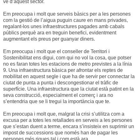
ve d’aquest sector.
Em preocupa i molt que serveis bàsics per a les persones
com la gestió de l’aigua puguin caure en mans privades,
regalant-los unes infraestructures pagades amb cabals
públics perquè ara en treguin benefici, evidentment
augmentant els preus per guanyar diners.
Em preocupa i molt que el conseller de Territori i
Sostenibilitat ens digui, com qui no vol la cosa, que potser
no es faran totes les estacions de metro previstes a la línia
9. Una infraestructura bàsica per afrontar els reptes de
mobilitat en aquest segle i que ha de servir per connectar la
ciutat de punta a punta i descongestionar el tràfic de
superfície. Una infraestructura que la ciutat està patint en la
seva construcció, especialment el comerç i ara no
s’entendria que se li tregui la importància que te.
Em preocupa i molt que, malgrat la crisi s’utilitza com a
excusa per a totes les retallades en serveis a les persones
que s’estan duent a terme, encara s’insisteix en suprimir un
impost de successions que només han de pagar les
persones més riques tal i com està ara.