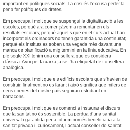
important en polítiques socials. La crisi és l’excusa perfecta
per a fer polítiques de dretes.
Em preocupa i molt que se suspengui la digitalització a les
escoles, perquè ara començàvem a remuntar en els
resultats escolars; perquè aquells que en el curs actual han
incorporat els ordinadors no tenen garantida una continuïtat;
perquè els instituts es troben una vegada més davant una
manca de planificació a mig termini en la línia educativa. En
ple segle XXI tenim una consellera que es considera
clàssica. Avui per la xarxa ja se l’ha etiquetat de consellera
analògica.
Em preocupa i molt que els edificis escolars que s’havien de
construir, finalment no es faran; i això significa que milers de
nens i nenes del nostre país seguiran estudiant en
barracons.
Em preocupa i molt que es comenci a instaurar el discurs
que la sanitat no és sostenible. La pèrdua d’una sanitat
universal i garantida per a tothom només beneficiaria a la
sanitat privada i, curiosament, l’actual conseller de sanitat