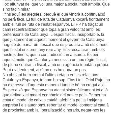
lloc allunyat del què vol una majoria social molt àmplia. Que
s’ho facin mirar.
I fins aquí les alegries, perquè el que vindrà a continuació
no serà fàcil. El full de ruta de Catalunya xocarà frontalment
amb el full de ruta de l’estat espanyol. El PP ha traçat un
camí recentralitzador que topa a gran velocitat amb les
pretensions de Catalunya. L’espoli fiscal, insuportable, fa
que justament en aquest moment el govern de Catalunya
hagi de demanar un rescat que es produirà amb els diners
que l’estat ens pren any rere any. Ens rescataran amb els
nostres diners; quina contradicció tan absurda. És per
aquest motiu que Catalunya necessita un nou règim fiscal,
de plena sobirania fiscal, amb una agència tributària pròpia.
Però evidentment, això no ens ho donaran pas.
No obstant hem cremat l’última etapa en les relacions
Catalunya-Espanya, tothom ho sap. Fins i tot l’Oriol Pujol ho
ha expressat d’aquesta manera i tant de bó ho cregui així.
És per això que Espanya ha atacat sistemàticament tot allò
que defineix el model econòmic del nostre país. Primer ha
estat el model de caixes català, afeblir la petita i mitjana
empresa i els autònoms, rebentar el model comercial català
de proximitat amb la liberalització d’horaris, negar-nos les