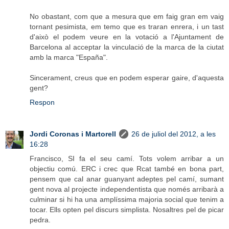
No obastant, com que a mesura que em faig gran em vaig
tornant pesimista, em temo que es traran enrera, i un tast
d'això el podem veure en la votació a l'Ajuntament de
Barcelona al acceptar la vinculació de la marca de la ciutat
amb la marca "España".
Sincerament, creus que en podem esperar gaire, d'aquesta
gent?
Respon
Jordi Coronas i Martorell
26 de juliol del 2012, a les
16:28
Francisco, SI fa el seu camí. Tots volem arribar a un
objectiu comú. ERC i crec que Rcat també en bona part,
pensem que cal anar guanyant adeptes pel camí, sumant
gent nova al projecte independentista que només arribarà a
culminar si hi ha una amplíssima majoria social que tenim a
tocar. Ells opten pel discurs simplista. Nosaltres pel de picar
pedra.