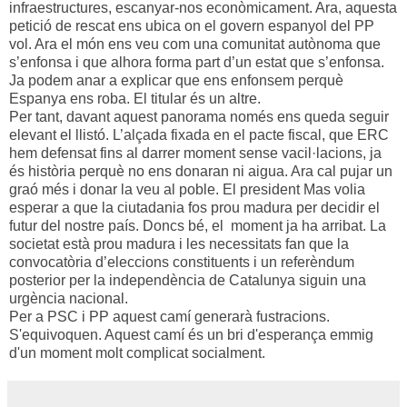
infraestructures, escanyar-nos econòmicament. Ara, aquesta
petició de rescat ens ubica on el govern espanyol del PP
vol. Ara el món ens veu com una comunitat autònoma que
s’enfonsa i que alhora forma part d’un estat que s’enfonsa.
Ja podem anar a explicar que ens enfonsem perquè
Espanya ens roba. El titular és un altre.
Per tant, davant aquest panorama només ens queda seguir
elevant el llistó. L’alçada fixada en el pacte fiscal, que ERC
hem defensat fins al darrer moment sense vacil·lacions, ja
és història perquè no ens donaran ni aigua. Ara cal pujar un
graó més i donar la veu al poble. El president Mas volia
esperar a que la ciutadania fos prou madura per decidir el
futur del nostre país. Doncs bé, el moment ja ha arribat. La
societat està prou madura i les necessitats fan que la
convocatòria d’eleccions constituents i un referèndum
posterior per la independència de Catalunya siguin una
urgència nacional.
Per a PSC i PP aquest camí generarà fustracions.
S'equivoquen. Aquest camí és un bri d'esperança emmig
d'un moment molt complicat socialment.