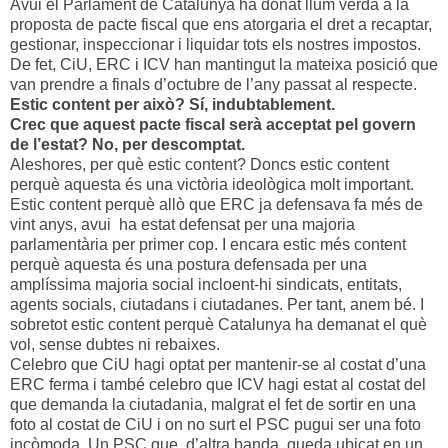
Avui el Parlament de Catalunya ha donat llum verda a la
proposta de pacte fiscal que ens atorgaria el dret a recaptar,
gestionar, inspeccionar i liquidar tots els nostres impostos.
De fet, CiU, ERC i ICV han mantingut la mateixa posició que
van prendre a finals d’octubre de l’any passat al respecte.
Estic content per això? Sí, indubtablement.
Crec que aquest pacte fiscal serà acceptat pel govern
de l’estat? No, per descomptat.
Aleshores, per què estic content? Doncs estic content
perquè aquesta és una victòria ideològica molt important.
Estic content perquè allò que ERC ja defensava fa més de
vint anys, avui ha estat defensat per una majoria
parlamentària per primer cop. I encara estic més content
perquè aquesta és una postura defensada per una
amplíssima majoria social incloent-hi sindicats, entitats,
agents socials, ciutadans i ciutadanes. Per tant, anem bé. I
sobretot estic content perquè Catalunya ha demanat el què
vol, sense dubtes ni rebaixes.
Celebro que CiU hagi optat per mantenir-se al costat d’una
ERC ferma i també celebro que ICV hagi estat al costat del
que demanda la ciutadania, malgrat el fet de sortir en una
foto al costat de CiU i on no surt el PSC pugui ser una foto
incòmoda. Un PSC que, d’altra banda, queda ubicat en un