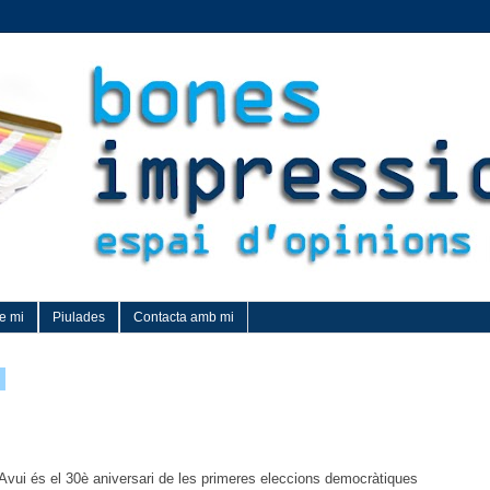
e mi
Piulades
Contacta amb mi
7
Avui és el 30è aniversari de les primeres eleccions democràtiques