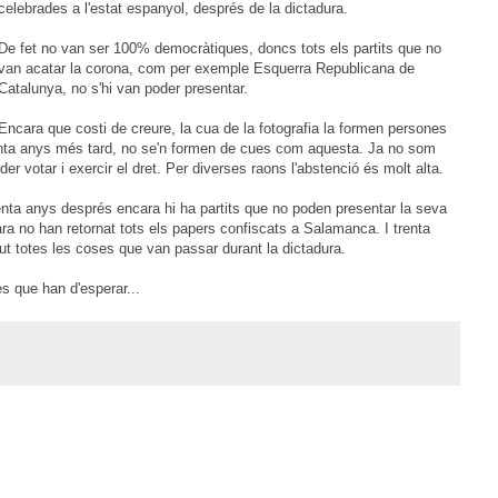
celebrades a l'estat espanyol, després de la dictadura.
De fet no van ser 100% democràtiques, doncs tots els partits que no
van acatar la corona, com per exemple Esquerra Republicana de
Catalunya, no s'hi van poder presentar.
Encara que costi de creure, la cua de la fotografia la formen persones
trenta anys més tard, no se'n formen de cues com aquesta. Ja no som
er votar i exercir el dret. Per diverses raons l'abstenció és molt alta.
enta anys després encara hi ha partits que no poden presentar la seva
a no han retornat tots els papers confiscats a Salamanca. I trenta
t totes les coses que van passar durant la dictadura.
s que han d'esperar...