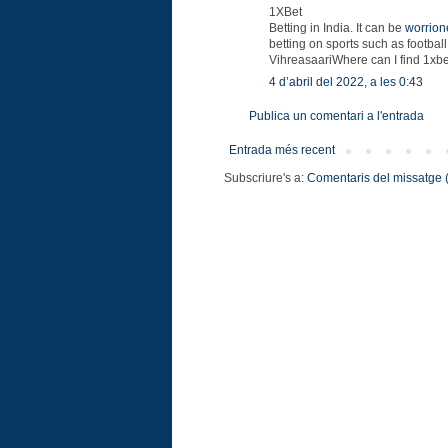
1XBet
Betting in India. It can be
worrion
betting on sports such as football
VihreasaariWhere can
I find 1x
4 d’abril del 2022, a les 0:43
Publica un comentari a l'entrada
Entrada més recent
Subscriure's a:
Comentaris del missatge 