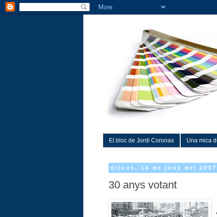
El bloc de Jordi Coronas
Una mica d
dijous, 14 de juny del 200
30 anys votant