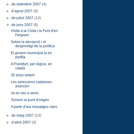
►
de setembre 2007
(4)
►
d’agost 2007
(9)
►
de juliol 2007
(13)
▼
de juny 2007
(9)
Visita a la Clota i la Font d'en
Fargues
Sobre la decepció i el
desprestigi de la política
El govern municipal ja es
perfila
A Frankfurt, per lògica, en
català
30 anys votant
Les seleccions catalanes
avancen
Ja es veu a venir...
Tornem al punt d'origen
A partir d'ara missatges clars
►
de maig 2007
(13)
►
d’abril 2007
(3)