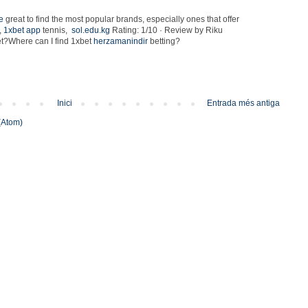
e
great to find the most popular brands, especially ones that offer
,
1xbet app
tennis,
sol.edu.kg
Rating: 1/10 · ‎Review by Riku
bet?Where can I find 1xbet
herzamanindir
betting?
Inici
Entrada més antiga
(Atom)