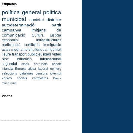
Etiquetes
política general
política
municipal
societat
districte
autodeterminació
partit
campanya
mitjans de
comunicació
Cultura
justícia
economia
infraestructures
participació
conflictes
immigració
actes
medi ambient
llengua
mobilitat
lleure
transport públic
euskadi
video
bloc
educació
internacional
seguretat
blocs
corrupció
esport
infància
Europa
aigua
laboral
comerç
seleccions catalanes
censura
joventut
xarxes socials
entrevistes
Barça
monarquia
Visites