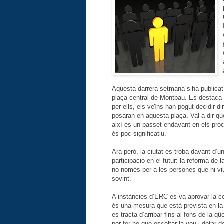
Aquesta darrera setmana s’ha publicat 
plaça central de Montbau. Es destaca de
per ells, els veïns han pogut decidir d
posaran en aquesta plaça. Val a dir que
així és un passet endavant en els proc
és poc significatiu.
Ara però, la ciutat es troba davant d’
participació en el futur: la reforma de 
no només per a les persones que hi viu
sovint.
A instàncies d’ERC es va aprovar la cel
és una mesura que està prevista en la
es tracta d’arribar fins al fons de la q
per fer-ho que escoltar la veu i dotar d