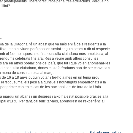
ar plantejaments lliberant recursos per altres actuacions. Perquè no
ilitat?
..
ma de la Diagonal té un abast que va més enllà dels residents a la
ells que no hi viuen però passen sovint tinguin coses a dir al respecte.
mb el fet que aquesta serà la consulta ciutadana més ambiciosa, al
erèndums celebrats fins ara. Res a veure amb altres consultes
s ara en altres poblacions del país, que tot i que volen anomenar-les
 dir consulta ciutadana, doncs els referèndums han de ser convocats
ta mena de consulta resta al marge.
 de 16 a 18 anys puguin votar, i fer-ho a més en un tema prou
el fet que, mal els pesi a alguns, els nouvinguts empadronats a la
t per primer cop en el cas de les nacionalitats de fora de la Unió
a marqui un abans i un després i això ha estat possible gràcies a la
pal d'ERC. Per tant, cal felicitar-nos, aprendre'n de l'experiència i
Inici
Entrada més antiga