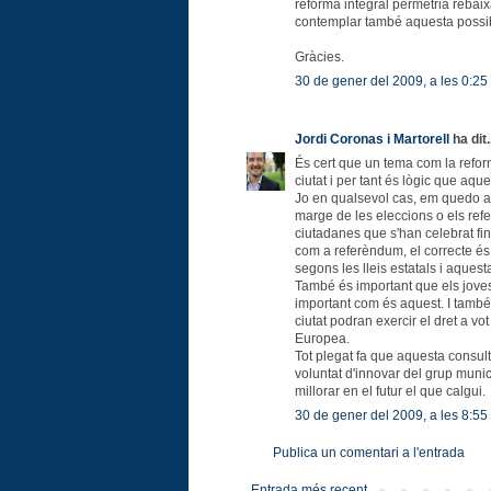
reforma integral permetria rebaix
contemplar també aquesta possib
Gràcies.
30 de gener del 2009, a les 0:25
Jordi Coronas i Martorell
ha dit.
És cert que un tema com la refor
ciutat i per tant és lògic que aqu
Jo en qualsevol cas, em quedo a
marge de les eleccions o els ref
ciutadanes que s'han celebrat fin
com a referèndum, el correcte és
segons les lleis estatals i aques
També és important que els joves
important com és aquest. I també 
ciutat podran exercir el dret a vo
Europea.
Tot plegat fa que aquesta consult
voluntat d'innovar del grup munici
millorar en el futur el que calgui.
30 de gener del 2009, a les 8:55
Publica un comentari a l'entrada
Entrada més recent