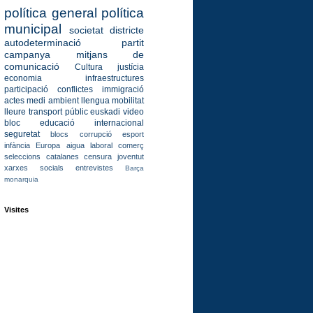
política general
política
municipal
societat
districte
autodeterminació
partit
campanya
mitjans de
comunicació
Cultura
justícia
economia
infraestructures
participació
conflictes
immigració
actes
medi ambient
llengua
mobilitat
lleure
transport públic
euskadi
video
bloc
educació
internacional
seguretat
blocs
corrupció
esport
infància
Europa
aigua
laboral
comerç
seleccions catalanes
censura
joventut
xarxes socials
entrevistes
Barça
monarquia
Visites