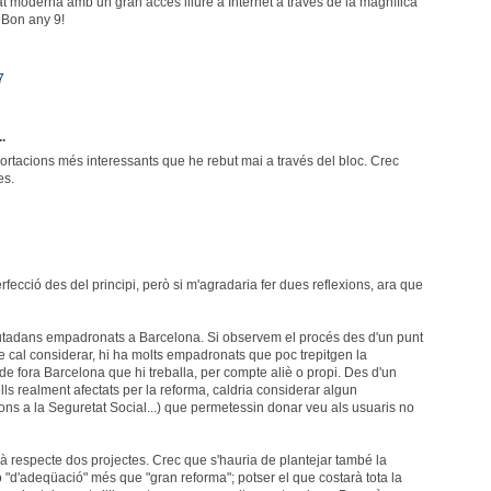
t moderna amb un gran accés lliure a Internet a través de la magnífica
 Bon any 9!
7
..
ortacions més interessants que he rebut mai a través del bloc. Crec
es.
rfecció des del principi, però si m'agradaria fer dues reflexions, ara que
iutadans empadronats a Barcelona. Si observem el procés des d'un punt
e cal considerar, hi ha molts empadronats que poc trepitgen la
e fora Barcelona que hi treballa, per compte aliè o propi. Des d'un
lls realment afectats per la reforma, caldria considerar algun
ons a la Seguretat Social...) que permetessin donar veu als usuaris no
rà respecte dos projectes. Crec que s'hauria de plantejar també la
o "d'adeqüació" més que "gran reforma"; potser el que costarà tota la