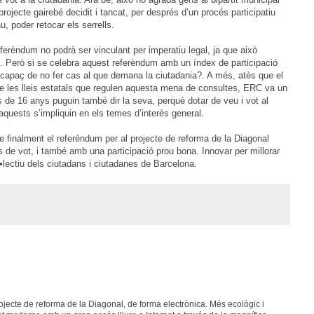
projecte gairebé decidit i tancat, per després d’un procés participatiu
, poder retocar els serrells.
ferèndum no podrà ser vinculant per imperatiu legal, ja que això
s. Però si se celebra aquest referèndum amb un índex de participació
at capaç de no fer cas al que demana la ciutadania?. A més, atès que el
de les lleis estatals que regulen aquesta mena de consultes, ERC va un
 de 16 anys puguin també dir la seva, perquè dotar de veu i vot al
aquests s’impliquin en els temes d’interès general.
ue finalment el referèndum per al projecte de reforma de la Diagonal
s de vot, i també amb una participació prou bona. Innovar per millorar
ol•lectiu dels ciutadans i ciutadanes de Barcelona.
jecte de reforma de la Diagonal, de forma electrònica. Més ecològic i