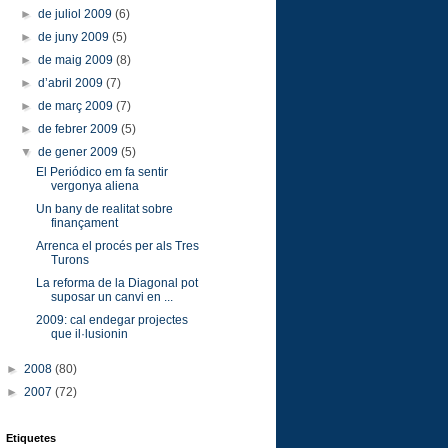
►
de juliol 2009
(6)
►
de juny 2009
(5)
►
de maig 2009
(8)
►
d’abril 2009
(7)
►
de març 2009
(7)
►
de febrer 2009
(5)
▼
de gener 2009
(5)
El Periódico em fa sentir
vergonya aliena
Un bany de realitat sobre
finançament
Arrenca el procés per als Tres
Turons
La reforma de la Diagonal pot
suposar un canvi en ...
2009: cal endegar projectes
que il·lusionin
►
2008
(80)
►
2007
(72)
Etiquetes