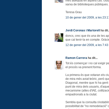
més adequat en aquest cas: ciuta
xarxa de biblioteques públiques.
Teresa Grau
10 de gener del 2009, a les 23:1
Jordi Coronas i Martorell
ha dit.
doncs, crec que és una de les ap
que cal tenir-la en compte. Gràci
12 de gener del 2009, a les 7:43
Ramon Carrera
ha dit...
Tot és començar i no cal exigir pe
el procés va prenent forma.
La primera és que votaran els c
de mira més aviat teòric, però qu
Diagonal, mentre que hi ha gent d
punt de mira dels usuaris, d'aque
mecanisme (altes d'IAE, cotitzaci
empadronats a la ciutat.
Sembla que la consulta s'establi
possibilitat de "no remodelació" 