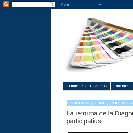
El bloc de Jordi Coronas
Una mica d
divendres, 9 de gener del 
La reforma de la Diago
participatius