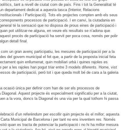
polítics, tant a nivell de ciutat com de país. Fins i tot la Generalitat té
un departament dedicat a aquesta tasca (Interior, Relacions
Institucionals i Participació). Tots els projectes compten amb els seus
corresponents processos de participació. I en canvi, la ciutadania en
general té la sensació que no disposa de prous eines de participació i
quan pot utilitzar-ne alguna, en veure els resultats se n’adona que
aquest procés de participació ha servit per poca cosa, només per polir
algun detall final.
com un gran avenç participatiu, les mesures de participació per a la
s del govern municipal el fet que, a partir de la proposta inicial feta
irectament quin enllumenat, quin mobiliari urbà i quines rajoles es
 per a les rajoles han pogut triar entre 3 models diferents. Home, vist
essos de participació, però tot i que queda molt bé de cara a la galeria
una ocasió única per definir com han de ser els processos de
la Diagonal. Aquest projecte és especialment significatiu per a la ciutat,
en a la vora, doncs la Diagonal és una via per la qual tothom hi passa
ebració d’un referèndum per escollir quin projecte és el millor; aquesta
 Carta Municipal de Barcelona i per tant no ens inventem res. Només
üestió quan es tracta de potenciar la participació i no hi ha millor mesura
e vot a la ciutadania. Ara bé, això no agrada gens al bipartit municipal