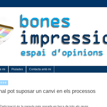
e mi
Piulades
Contacta amb mi
2009
nal pot suposar un canvi en els processos
Participació és la paraula més posada en boca de tots els grups