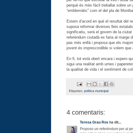
perquè és més fàcil treballar sobre un 
“emblemàtic” com el del pla de Montbau
Estem d’acord en què el resultat del re
suposa reformar diverses lleis estatal
significatiu, serà el govern de la ciut
referèndum ciutadà es faria al marge 
pas més enllà i proposa que els majors
jovent és imprescindible si volem que 
En fi, tot està obert encara i espero q
sigui una realitat amb urnes i paperete
la qualitat de vida i el sentiment de c
Etiquetes:
política municipal
4 comentaris:
Teresa Grau Ros
ha dit...
Proposo un referèndum per al pro