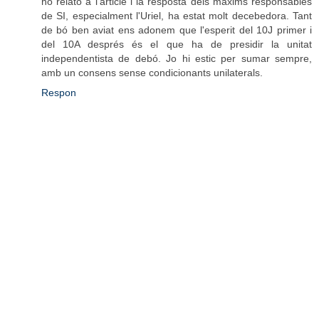
ho relato a l'article i la resposta dels màxims responsables
de SI, especialment l'Uriel, ha estat molt decebedora. Tant
de bó ben aviat ens adonem que l'esperit del 10J primer i
del 10A després és el que ha de presidir la unitat
independentista de debó. Jo hi estic per sumar sempre,
amb un consens sense condicionants unilaterals.
Respon