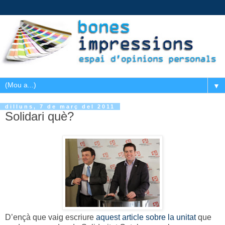
▼
dilluns, 7 de març del 2011
Solidari què?
D’ençà que vaig escriure
aquest article sobre la unitat
que