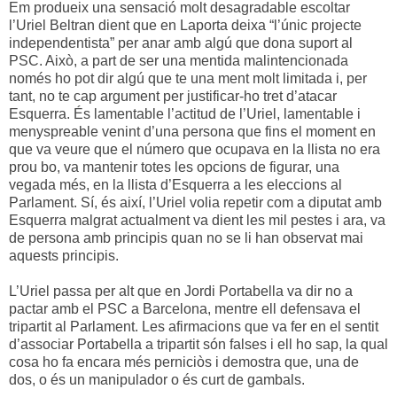
Em produeix una sensació molt desagradable escoltar
l’Uriel Beltran dient que en Laporta deixa “l’únic projecte
independentista” per anar amb algú que dona suport al
PSC. Això, a part de ser una mentida malintencionada
només ho pot dir algú que te una ment molt limitada i, per
tant, no te cap argument per justificar-ho tret d’atacar
Esquerra. És lamentable l’actitud de l’Uriel, lamentable i
menyspreable venint d’una persona que fins el moment en
que va veure que el número que ocupava en la llista no era
prou bo, va mantenir totes les opcions de figurar, una
vegada més, en la llista d’Esquerra a les eleccions al
Parlament. Sí, és així, l’Uriel volia repetir com a diputat amb
Esquerra malgrat actualment va dient les mil pestes i ara, va
de persona amb principis quan no se li han observat mai
aquests principis.
L’Uriel passa per alt que en Jordi Portabella va dir no a
pactar amb el PSC a Barcelona, mentre ell defensava el
tripartit al Parlament. Les afirmacions que va fer en el sentit
d’associar Portabella a tripartit són falses i ell ho sap, la qual
cosa ho fa encara més perniciòs i demostra que, una de
dos, o és un manipulador o és curt de gambals.