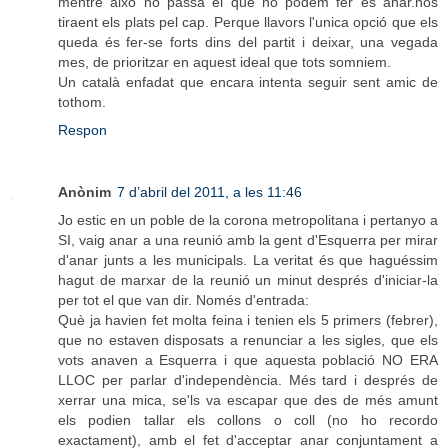
mentre això no passa el que no podem fer és anar.nos
tiraent els plats pel cap. Perque llavors l'unica opció que els
queda és fer-se forts dins del partit i deixar, una vegada
mes, de prioritzar en aquest ideal que tots somniem.
Un català enfadat que encara intenta seguir sent amic de
tothom.
Respon
Anònim
7 d’abril del 2011, a les 11:46
Jo estic en un poble de la corona metropolitana i pertanyo a
SI, vaig anar a una reunió amb la gent d'Esquerra per mirar
d'anar junts a les municipals. La veritat és que haguéssim
hagut de marxar de la reunió un minut després d'iniciar-la
per tot el que van dir. Només d'entrada:
Què ja havien fet molta feina i tenien els 5 primers (febrer),
que no estaven disposats a renunciar a les sigles, que els
vots anaven a Esquerra i que aquesta població NO ERA
LLOC per parlar d'independència. Més tard i després de
xerrar una mica, se'ls va escapar que des de més amunt
els podien tallar els collons o coll (no ho recordo
exactament), amb el fet d'acceptar anar conjuntament a