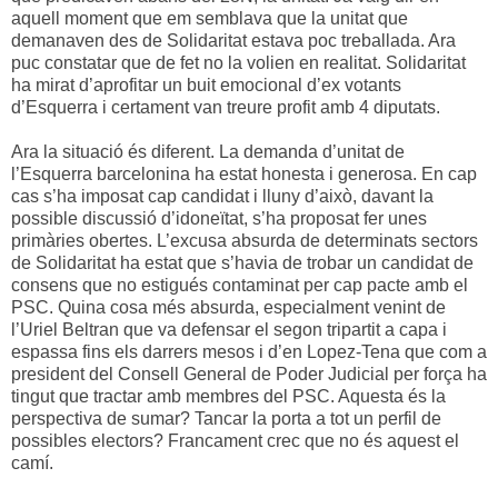
aquell moment que em semblava que la unitat que
demanaven des de Solidaritat estava poc treballada. Ara
puc constatar que de fet no la volien en realitat. Solidaritat
ha mirat d’aprofitar un buit emocional d’ex votants
d’Esquerra i certament van treure profit amb 4 diputats.
Ara la situació és diferent. La demanda d’unitat de
l’Esquerra barcelonina ha estat honesta i generosa. En cap
cas s’ha imposat cap candidat i lluny d’això, davant la
possible discussió d’idoneïtat, s’ha proposat fer unes
primàries obertes. L’excusa absurda de determinats sectors
de Solidaritat ha estat que s’havia de trobar un candidat de
consens que no estigués contaminat per cap pacte amb el
PSC. Quina cosa més absurda, especialment venint de
l’Uriel Beltran que va defensar el segon tripartit a capa i
espassa fins els darrers mesos i d’en Lopez-Tena que com a
president del Consell General de Poder Judicial per força ha
tingut que tractar amb membres del PSC. Aquesta és la
perspectiva de sumar? Tancar la porta a tot un perfil de
possibles electors? Francament crec que no és aquest el
camí.