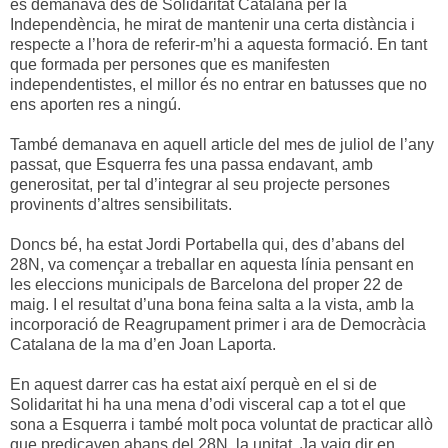
es demanava des de Solidaritat Catalana per la
Independència, he mirat de mantenir una certa distància i
respecte a l’hora de referir-m’hi a aquesta formació. En tant
que formada per persones que es manifesten
independentistes, el millor és no entrar en batusses que no
ens aporten res a ningú.
També demanava en aquell article del mes de juliol de l’any
passat, que Esquerra fes una passa endavant, amb
generositat, per tal d’integrar al seu projecte persones
provinents d’altres sensibilitats.
Doncs bé, ha estat Jordi Portabella qui, des d’abans del
28N, va començar a treballar en aquesta línia pensant en
les eleccions municipals de Barcelona del proper 22 de
maig. I el resultat d’una bona feina salta a la vista, amb la
incorporació de Reagrupament primer i ara de Democràcia
Catalana de la ma d’en Joan Laporta.
En aquest darrer cas ha estat així perquè en el si de
Solidaritat hi ha una mena d’odi visceral cap a tot el que
sona a Esquerra i també molt poca voluntat de practicar allò
que predicaven abans del 28N, la unitat. Ja vaig dir en