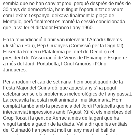
sembla que no han canviat prou, perquè després de més de
30 anys de democràcia, hem tingut l’oportunitat de veure
com l’exèrcit espanyol deixava finalment la plaça de
Montjuïc, però finalment es manté la cessió condicionada
que ja va fer el dictador Franco l’any 1960.
En la reivindicació d’ahir van intervenir l'Arcadi Oliveres
(Justícia i Pau), Pep Cruanyes (Comissió per la Dignitat),
Elisenda Romeu (Plataforma pel dret de Decidir) i el
president de l'Associació de Veïns de l'Eixample Esquerre,
a més del Jordi Portabella, l’Oriol Amorós i l’Oriol
Junqueres.
Per arrodonir el cap de setmana, hem pogut gaudir de la
Festa Major del Guinardó, que aquest any s’ha pogut
celebrar sense els problemes meteorològics de l’any passat.
La cercavila ha estat molt animada i multitudinària. Hem
comptat també amb la presència del Jordi Portabella que ha
intercanviat impressions amb l’Agustí Xifré, els membres del
Grup Torxa i la gent de Xerrac a més de la gent que ha
vingut també a gaudir de la diada. Val a dir que les entitats
del Guinardó han pencat molt un any més i el ball de