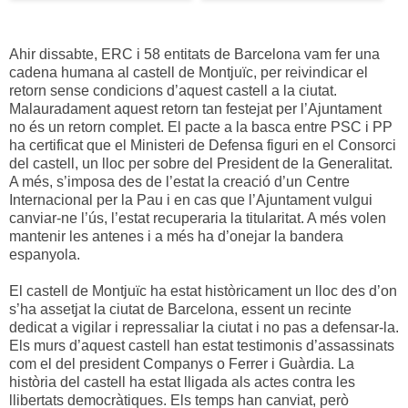
Ahir dissabte, ERC i 58 entitats de Barcelona vam fer una
cadena humana al castell de Montjuïc, per reivindicar el
retorn sense condicions d’aquest castell a la ciutat.
Malauradament aquest retorn tan festejat per l’Ajuntament
no és un retorn complet. El pacte a la basca entre PSC i PP
ha certificat que el Ministeri de Defensa figuri en el Consorci
del castell, un lloc per sobre del President de la Generalitat.
A més, s’imposa des de l’estat la creació d’un Centre
Internacional per la Pau i en cas que l’Ajuntament vulgui
canviar-ne l’ús, l’estat recuperaria la titularitat. A més volen
mantenir les antenes i a més ha d’onejar la bandera
espanyola.
El castell de Montjuïc ha estat històricament un lloc des d’on
s’ha assetjat la ciutat de Barcelona, essent un recinte
dedicat a vigilar i repressaliar la ciutat i no pas a defensar-la.
Els murs d’aquest castell han estat testimonis d’assassinats
com el del president Companys o Ferrer i Guàrdia. La
història del castell ha estat lligada als actes contra les
llibertats democràtiques. Els temps han canviat, però