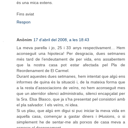
és una mica extens.
Fins aviat
Respon
Anònim
17 d’abril del 2008, a les 18:43
La meva parella i jo, 25 i 33 anys respectivament… Hem
aconseguit una hipoteca! Per desgracia, dues setmanes
més tard de l’endeutament de per vida, ens assabentem
que la nostra casa pot estar afectada pel Pla de
Reordenament de El Carmel.
Durant aquestes dues setmanes, hem intentat que algú ens
informes de quina és la situació i, de la mateixa forma que
a la resta d’associacions de veïns, no hem aconseguit mes
que un aterridor silenci administratiu, silenci encapçalat per
la Sra. Elsa Blasco, que ja s’ha presentat pel consistori amb
el pla salvador. I els veïns, ni idea.
Si us plau, que algú em digui si puc iniciar la meva vida en
aquella casa, començar a gastar diners i il•lusions, o si
simplement he de sentar-me als porxos de casa meva a
esperar el desnonament.