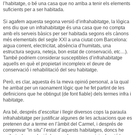
l’habitatge, o bé una casa que no arriba a tenir els elements
suficients per a ser habitada.
Si agafem aquesta segona versió d’infrahabitatge, la lògica
ens diu que un infrahabitatge és una casa que no compta
amb els serveis bàsics per ser habitada segons els cànons
més elementals del segle XXI a una ciutat com Barcelona:
aigua corrent, electricitat, absència d’humitats, una
estructura segura, neteja, bon estat de conservació, etc…).
També podriem considerar susceptibles d’infrahabitatge
aquells en què el propietari incompleix el deure de
conservació i rehabilitació del seu habitatge.
Però, es clar, aquesta és la meva opinió personal, a la qual
he arribat per un raonament lògic que he fet partint de les
definicions que he obtingut (de font fiable) dels termes infra i
habitatge.
Ara bé, després d’escoltar i llegir diversos cops la paraula
infrahabitatge per justificar algunes de les actuacions que es
pretenen dur a terme en l’àmbit del Carmel, i després de
comprovar “in situ” l’estat d’aquests habitatges, doncs he