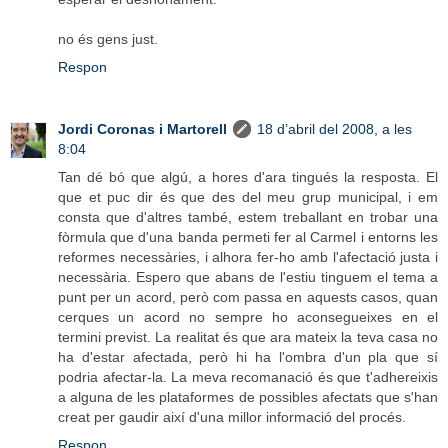
no és gens just.
Respon
Jordi Coronas i Martorell
18 d’abril del 2008, a les
8:04
Tan dé bó que algú, a hores d'ara tingués la resposta. El
que et puc dir és que des del meu grup municipal, i em
consta que d'altres també, estem treballant en trobar una
fòrmula que d'una banda permeti fer al Carmel i entorns les
reformes necessàries, i alhora fer-ho amb l'afectació justa i
necessària. Espero que abans de l'estiu tinguem el tema a
punt per un acord, però com passa en aquests casos, quan
cerques un acord no sempre ho aconsegueixes en el
termini previst. La realitat és que ara mateix la teva casa no
ha d'estar afectada, però hi ha l'ombra d'un pla que sí
podria afectar-la. La meva recomanació és que t'adhereixis
a alguna de les plataformes de possibles afectats que s'han
creat per gaudir així d'una millor informació del procés.
Respon