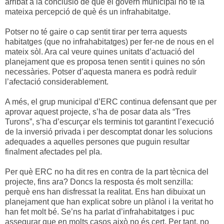
arribat a la conclusió de que el govern municipal no té la
mateixa percepció de què és un infrahabitatge.
Potser no té gaire o cap sentit tirar per terra aquests
habitatges (que no infrahabitatges) per fer-ne de nous en el
mateix sòl. Ara cal veure quines unitats d’actuació del
planejament que es proposa tenen sentit i quines no són
necessàries. Potser d’aquesta manera es podrà reduïr
l’afectació considerablement.
A més, el grup municipal d’ERC continua defensant que per
aprovar aquest projecte, s’ha de posar data als “Tres
Turons”, s’ha d’escurçar els terminis tot garantint l’execució
de la inversió privada i per descomptat donar les solucions
adequades a aquelles persones que puguin resultar
finalment afectades pel pla.
Per què ERC no ha dit res en contra de la part tècnica del
projecte, fins ara? Doncs la resposta és molt senzilla:
perquè ens han disfressat la realitat. Ens han dibuixat un
planejament que han explicat sobre un plànol i la veritat ho
han fet molt bé. Se’ns ha parlat d’infrahabitatges i puc
assegurar que en molts casos això no és cert. Per tant, no